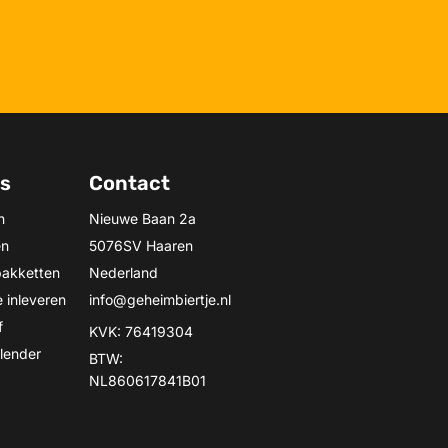
ns
Contact
n
Nieuwe Baan 2a
en
5076SV Haaren
pakketten
Nederland
 inleveren
info@geheimbiertje.nl
f
KVK: 76419304
lender
BTW:
NL860617841B01