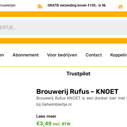
brouwerijen
GRATIS verzending boven €100,- in NL
en
Abonnement
Voor bedrijven
Contact
Koppeli
Trustpilot
Brouwerij Rufus – KNOET
Brouwerij Rufus KNOET is een donker bier met 
bij Geheimbiertje.nl
Lees meer
€
3,49
incl. BTW