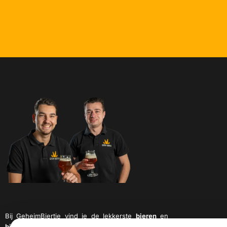
Bij GeheimBiertje vind je de lekkerste
bieren
en
bierpakketten
van Nederland. De beste bieren van