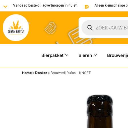
Vandaag besteld = (over)morgen in huis*
Alleen kleinschalige 
Bierpakket
Bieren
Brouwerij
Home
»
Donker
»
Brouwerij Rufus – KNOET