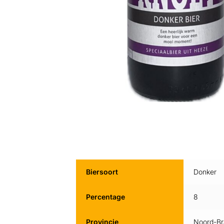
Biersoort
Donker
Percentage
8
Provincie
Noord-Br