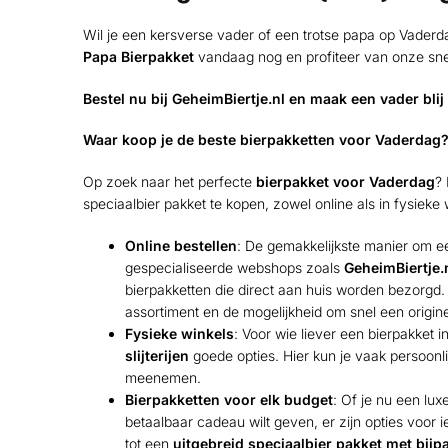
Wil je een kersverse vader of een trotse papa op Vaderd
Papa Bierpakket
vandaag nog en profiteer van onze snel
Bestel nu bij
GeheimBiertje.nl
en maak een vader blij 
Waar koop je de beste bierpakketten voor Vaderdag
Op zoek naar het perfecte
bierpakket voor Vaderdag
? 
speciaalbier pakket te kopen, zowel online als in fysieke 
Online bestellen
: De gemakkelijkste manier om een
gespecialiseerde webshops zoals
GeheimBiertje.
bierpakketten die direct aan huis worden bezorgd.
assortiment en de mogelijkheid om snel een origin
Fysieke winkels
: Voor wie liever een bierpakket i
slijterijen
goede opties. Hier kun je vaak persoonlij
meenemen.
Bierpakketten voor elk budget
: Of je nu een lu
betaalbaar cadeau wilt geven, er zijn opties voor
tot een
uitgebreid speciaalbier pakket met bij