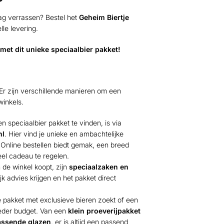
ag verrassen? Bestel het
Geheim Biertje
le levering.
met dit unieke speciaalbier pakket!
?
Er zijn verschillende manieren om een
winkels.
 speciaalbier pakket te vinden, is via
nl
. Hier vind je unieke en ambachtelijke
 Online bestellen biedt gemak, een breed
eel cadeau te regelen.
n de winkel koopt, zijn
speciaalzaken en
k advies krijgen en het pakket direct
xe pakket met exclusieve bieren zoekt of een
 ieder budget. Van een
klein proeverijpakket
passende glazen
, er is altijd een passend