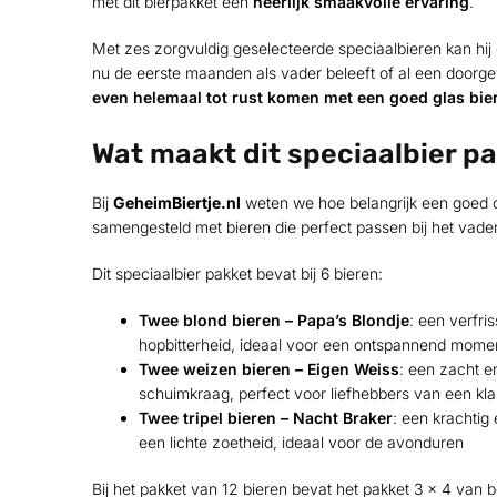
met dit bierpakket een
heerlijk smaakvolle ervaring
.
Met zes zorgvuldig geselecteerde speciaalbieren kan hij
nu de eerste maanden als vader beleeft of al een doorge
even helemaal tot rust komen met een goed glas bier
Wat maakt dit speciaalbier pa
Bij
GeheimBiertje.nl
weten we hoe belangrijk een goed 
samengesteld met bieren die perfect passen bij het vade
Dit speciaalbier pakket bevat bij 6 bieren:
Twee blond bieren –
Papa’s Blondje
: een verfri
hopbitterheid, ideaal voor een ontspannend mome
Twee weizen bieren –
Eigen Weiss
: een zacht e
schuimkraag, perfect voor liefhebbers van een kl
Twee tripel bieren –
Nacht Braker
: een krachtig 
een lichte zoetheid, ideaal voor de avonduren
Bij het pakket van 12 bieren bevat het pakket 3 x 4 van 