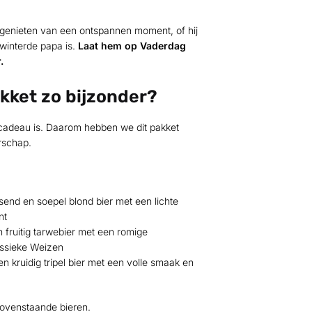
 genieten van een ontspannen moment, of hij
winterde papa is.
Laat hem op Vaderdag
.
kket zo bijzonder?
cadeau is. Daarom hebben we dit pakket
rschap.
ssend en soepel blond bier met een lichte
nt
n fruitig tarwebier met een romige
assieke Weizen
en kruidig tripel bier met een volle smaak en
bovenstaande bieren.