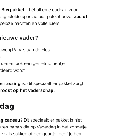
 Bierpakket
– hét ultieme cadeau voor
engestelde speciaalbier pakket bevat
zes óf
eloze nachten en volle luiers.
nieuwe vader?
werij Papa’s aan de Fles
n
rdienen ook een genietmomentje
rdeerd wordt
errassing
is: dit speciaalbier pakket zorgt
roost op het vaderschap.
rdag
ag cadeau
? Dit speciaalbier pakket is niet
aren papa’s die op Vaderdag in het zonnetje
 zoals sokken of een geurtje, geef je hem