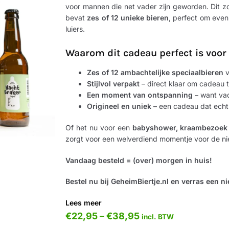
voor mannen die net vader zijn geworden. Dit z
bevat
zes of 12 unieke bieren
, perfect om even
luiers.
Waarom dit cadeau perfect is voor
Zes of 12 ambachtelijke speciaalbieren
v
Stijlvol verpakt
– direct klaar om cadeau 
Een moment van ontspanning
– want va
Origineel en uniek
– een cadeau dat ech
Of het nu voor een
babyshower, kraambezoek o
zorgt voor een welverdiend momentje voor de n
Vandaag besteld = (over) morgen in huis!
Bestel nu bij GeheimBiertje.nl en verras een n
Lees meer
€
22,95
–
€
38,95
incl. BTW