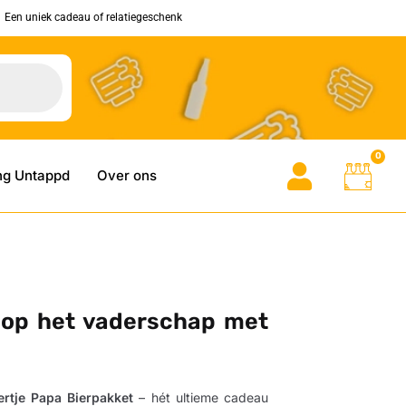
Een uniek cadeau of relatiegeschenk
0
ng Untappd
Over ons
 op het vaderschap met
ertje Papa Bierpakket
– hét ultieme cadeau