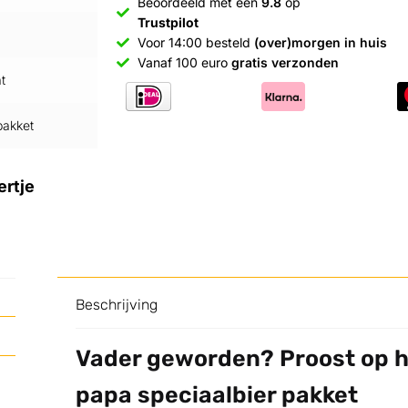
Beoordeeld met een
9.8
op
Trustpilot
Voor 14:00 besteld
(over)morgen in huis
Vanaf 100 euro
gratis verzonden
t
pakket
ertje
Beschrijving
Vader geworden? Proost op h
papa speciaalbier pakket