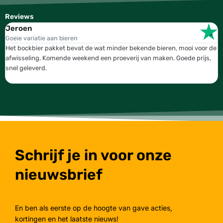
Reviews
Jeroen
W
Goeie variatie aan bieren
T
Het bockbier pakket bevat de wat minder bekende bieren, mooi voor de
W
afwisseling. Komende weekend een proeverij van maken. Goede prijs,
b
snel geleverd.
g
Schrijf je in voor onze
nieuwsbrief
En ben als eerste op de hoogte van gave acties,
kortingen en het laatste nieuws!