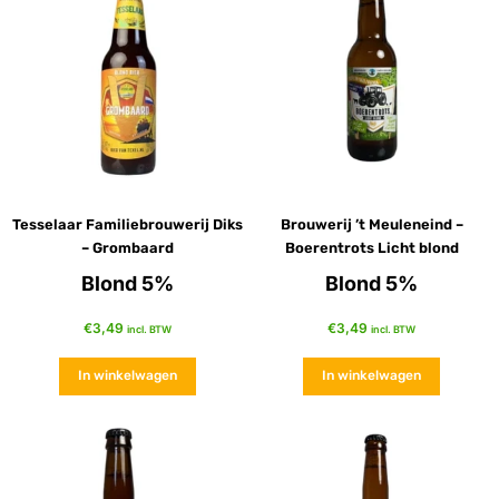
Tesselaar Familiebrouwerij Diks
Brouwerij ’t Meuleneind –
– Grombaard
Boerentrots Licht blond
Blond 5%
Blond 5%
€
3,49
€
3,49
incl. BTW
incl. BTW
In winkelwagen
In winkelwagen