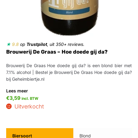
★
9.8
op
Trustpilot
, uit 350+ reviews.
Brouwerij De Graas – Hoe doede gij da?
Brouwerij De Graas Hoe doede gij da? is een blond bier met
7.1% alcohol | Bestel je Brouwerij De Graas Hoe doede gij da?
bij Geheimbiertje.nl
Lees meer
€
3,59
incl. BTW
Uitverkocht
Biersoort
Blond