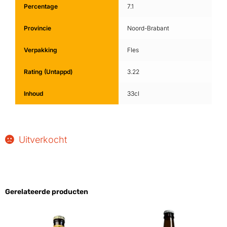
Percentage
7.1
Provincie
Noord-Brabant
Verpakking
Fles
Rating (Untappd)
3.22
Inhoud
33cl
Uitverkocht
Gerelateerde producten