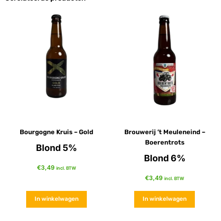
Bourgogne Kruis – Gold
Brouwerij ’t Meuleneind –
Boerentrots
Blond 5%
Blond 6%
€
3,49
incl. BTW
€
3,49
incl. BTW
In winkelwagen
In winkelwagen