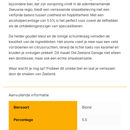
bijzondere bier, dat zijn oorsprong vindt in de adembenemende
Zeeuwse regio, biedt een verrassende smaakbeleving met een
verfijnde balans tussen zoetheid en hopbitterheid. Met een
alcoholpercentage van 5.5% is het perfect voor zowel de liefhebber
als de ontdekkingsreiziger van speciaalbieren.
De helder gouden kleur en de romige schuimkraag verraden de
kwaliteit van de ingrediënten. Het aroma voert je mee naar een veld
vol bloemen en citrusvruchten, terwijl de lichte toets van karamel en
kruiden je zintuigen prikkelt. Dit maakt Old Zeeland Garage niet alleen
een dorstlesser, maar ook een echte smaaksensatie.
Waar wacht je nog op? Probeer dit unieke bier en laat je verrassen
door de smaken van Zeeland.
Aanvullende informatie
Biersoort
Blond
Percentage
5.5