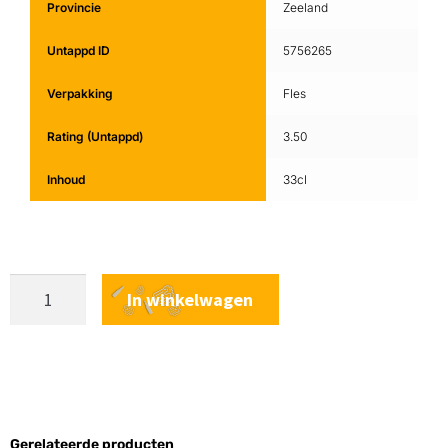
Provincie
Zeeland
Untappd ID
5756265
Verpakking
Fles
Rating (Untappd)
3.50
Inhoud
33cl
In winkelwagen
Gerelateerde producten