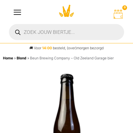
0
🚚
Voor
14:00
besteld, (over)morgen bezorgd
Home
»
Blond
»
Beun Brewing Company – Old Zeeland Garage bier