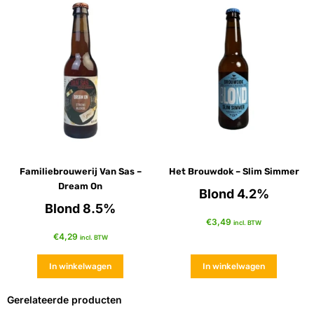
Familiebrouwerij Van Sas –
Het Brouwdok – Slim Simmer
Dream On
Blond 4.2%
Blond 8.5%
€
3,49
incl. BTW
€
4,29
incl. BTW
In winkelwagen
In winkelwagen
Gerelateerde producten