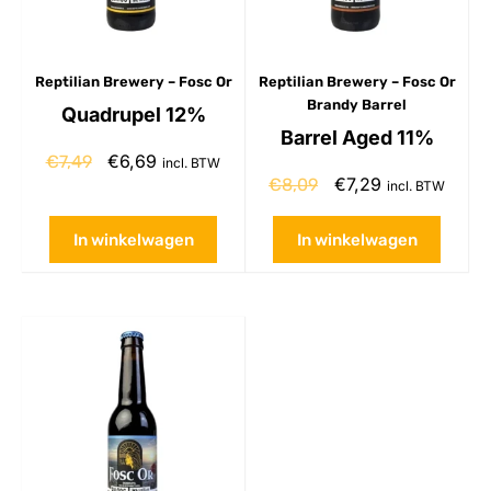
Reptilian Brewery – Fosc Or
Reptilian Brewery – Fosc Or
Brandy Barrel
Quadrupel 12%
Barrel Aged 11%
€
6,69
€
7,49
incl. BTW
€
7,29
€
8,09
incl. BTW
In winkelwagen
In winkelwagen