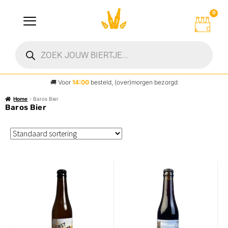
0
🚚
Voor
14:00
besteld, (over)morgen bezorgd
Home
Baros Bier
Baros Bier