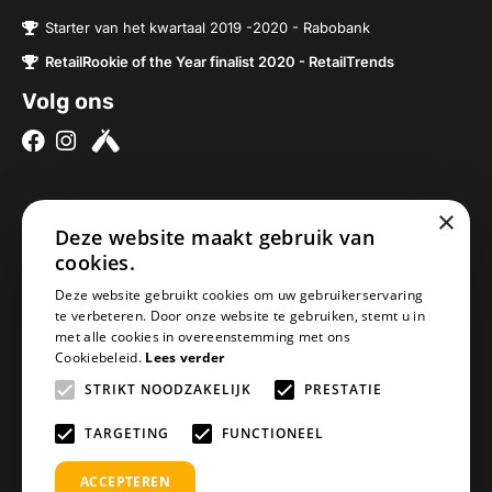
Starter van het kwartaal 2019 -2020 - Rabobank
RetailRookie of the Year finalist 2020 - RetailTrends
Volg ons
×
Over ons
Contact
Deze website maakt gebruik van
cookies.
Brouwerijen
Nieuwe Baan 2a
Onze bieren
5076SV Haaren
Deze website gebruikt cookies om uw gebruikerservaring
te verbeteren. Door onze website te gebruiken, stemt u in
Onze bierpakketten
Nederland
met alle cookies in overeenstemming met ons
Biercheque inleveren
info@geheimbiertje.nl
Cookiebeleid.
Lees verder
Bier archief
KVK: 76419304
STRIKT NOODZAKELIJK
PRESTATIE
Adventskalender
BTW: NL860617841B01
Blogs
TARGETING
FUNCTIONEEL
ACCEPTEREN