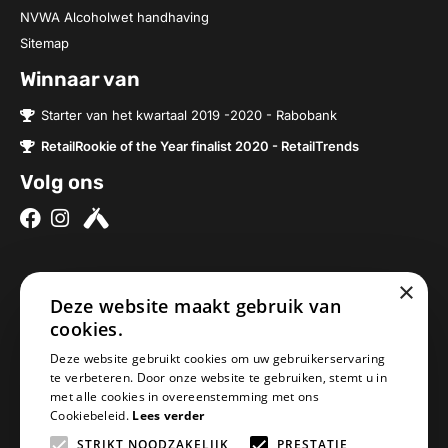
NVWA Alcoholwet handhaving
Sitemap
Winnaar van
Starter van het kwartaal 2019 -2020 - Rabobank
RetailRookie of the Year finalist 2020 - RetailTrends
Volg ons
×
Over ons
Contact
Deze website maakt gebruik van
Brouwerijen
Nieuwe Baan 2a
cookies.
Onze bieren
5076SV Haaren
Deze website gebruikt cookies om uw gebruikerservaring
Onze bierpakketten
Nederland
te verbeteren. Door onze website te gebruiken, stemt u in
met alle cookies in overeenstemming met ons
Biercheque inleveren
info@geheimbiertje.nl
Cookiebeleid.
Lees verder
Bier archief
KVK: 76419304
STRIKT NOODZAKELIJK
PRESTATIE