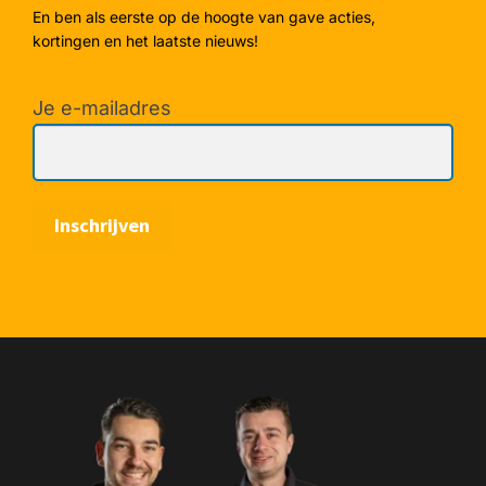
En ben als eerste op de hoogte van gave acties,
kortingen en het laatste nieuws!
Je e-mailadres