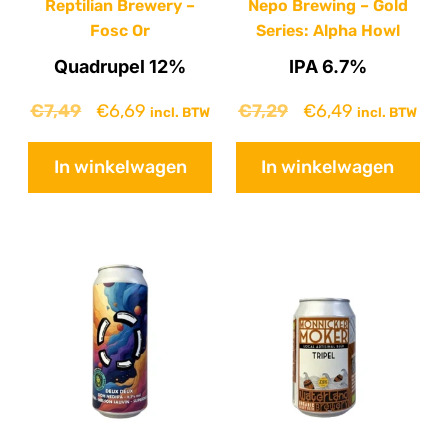
Reptilian Brewery –
Nepo Brewing – Gold
Fosc Or
Series: Alpha Howl
Quadrupel 12%
IPA 6.7%
€
7,49
€
6,69
€
7,29
€
6,49
incl. BTW
incl. BTW
In winkelwagen
In winkelwagen