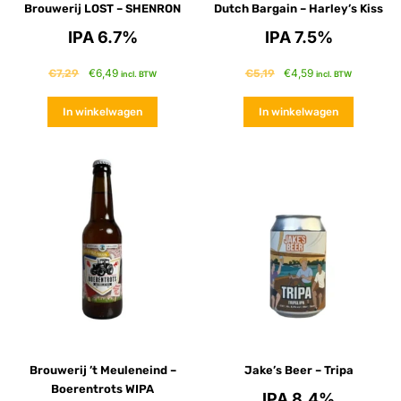
Brouwerij LOST – SHENRON
Dutch Bargain – Harley’s Kiss
IPA 6.7%
IPA 7.5%
€
6,49
€
4,59
€
7,29
€
5,19
incl. BTW
incl. BTW
In winkelwagen
In winkelwagen
Brouwerij ’t Meuleneind –
Jake’s Beer – Tripa
Boerentrots WIPA
IPA 8.4%