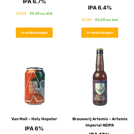
IPA 6.7%
IPA 6.4%
€
6,49
€
7,29
incl. BTW
€
6,49
€
7,29
incl. BTW
In winkelwagen
In winkelwagen
Van Moll – Holy Hopster
Brouwerij Artemis – Artemis
Imperial NEIPA
IPA 6%