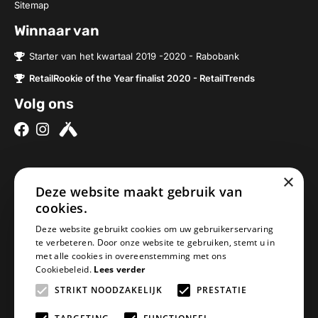
Sitemap
Winnaar van
Starter van het kwartaal 2019 -2020 - Rabobank
RetailRookie of the Year finalist 2020 - RetailTrends
Volg ons
×
Over ons
Contact
Deze website maakt gebruik van
Brouwerijen
Nieuwe Baan 2a
cookies.
Onze bieren
5076SV Haaren
Deze website gebruikt cookies om uw gebruikerservaring
Onze bierpakketten
Nederland
te verbeteren. Door onze website te gebruiken, stemt u in
met alle cookies in overeenstemming met ons
Biercheque inleveren
info@geheimbiertje.nl
Cookiebeleid.
Lees verder
Bier archief
KVK: 76419304
STRIKT NOODZAKELIJK
PRESTATIE
Adventskalender
BTW: NL860617841B01
Blogs