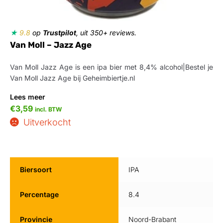
★
9.8
op
Trustpilot
, uit 350+ reviews.
Van Moll – Jazz Age
Van Moll Jazz Age is een ipa bier met 8,4% alcohol|Bestel je
Van Moll Jazz Age bij Geheimbiertje.nl
Lees meer
€
3,59
incl. BTW
Uitverkocht
Biersoort
IPA
Percentage
8.4
Provincie
Noord-Brabant