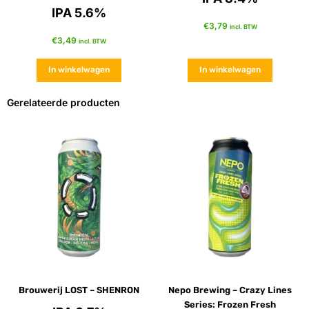
IPA 5.6%
€
3,79
incl. BTW
€
3,49
incl. BTW
In winkelwagen
In winkelwagen
Gerelateerde producten
Brouwerij LOST – SHENRON
Nepo Brewing – Crazy Lines
Series: Frozen Fresh