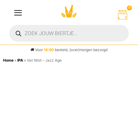
0
🚚
Voor
14:00
besteld, (over)morgen bezorgd
Home
»
IPA
»
Van Moll – Jazz Age