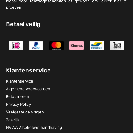
ideaal voor
relatiegeschenken
of gewoon om lekker bier te
proeven.
Betaal veilig
Klantenservice
Klantenservice
Algemene voorwaarden
Retourneren
Privacy Policy
Veelgestelde vragen
Zakelijk
NVWA Alcoholwet handhaving