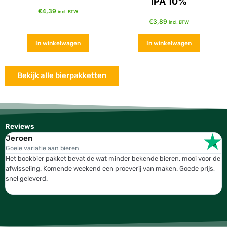
IPA 10%
€
4,39
incl. BTW
€
3,89
incl. BTW
In winkelwagen
In winkelwagen
Bekijk alle bierpakketten
Reviews
Jeroen
W
Goeie variatie aan bieren
T
Het bockbier pakket bevat de wat minder bekende bieren, mooi voor de
W
afwisseling. Komende weekend een proeverij van maken. Goede prijs,
b
snel geleverd.
g