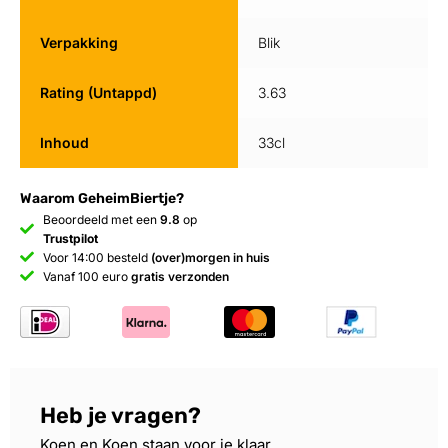
Verpakking
Blik
Rating (Untappd)
3.63
Inhoud
33cl
Waarom GeheimBiertje?
Beoordeeld met een
9.8
op
Trustpilot
Voor 14:00 besteld
(over)morgen in huis
Vanaf 100 euro
gratis verzonden
Heb je vragen?
Koen en Koen staan voor je klaar.