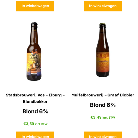
In winkelwagen
In winkelwagen
Stadsbrouwerij Vos – Elburg –
Muifelbrouwerij – Graaf Dicbier
Blondbekker
Blond 6%
Blond 6%
€
3,49
incl. BTW
€
3,59
incl. BTW
In winkelwagen
In winkelwagen