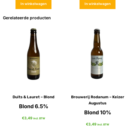
In winkelwagen
In winkelwagen
Gerelateerde producten
Duits & Lauret – Blond
Brouwerij Rodanum – Keizer
Augustus
Blond 6.5%
Blond 10%
€
3,49
incl. BTW
€
3,49
incl. BTW