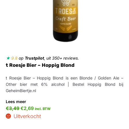
★
9.8
op
Trustpilot
, uit 350+ reviews.
t Roesje Bier – Hoppig Blond
t Roesje Bier – Hoppig Blond is een Blonde / Golden Ale –
Other bier met 6% alcohol | Bestel Hoppig Blond bij
GeheimBiertje.nl
Lees meer
€
3,49
€
2,69
incl. BTW
Uitverkocht