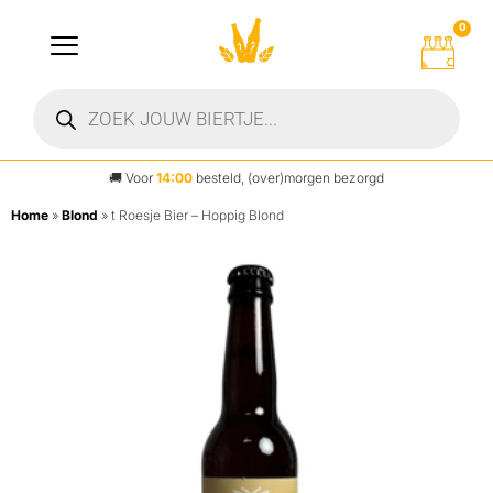
0
🚚
Voor
14:00
besteld, (over)morgen bezorgd
Home
»
Blond
»
t Roesje Bier – Hoppig Blond