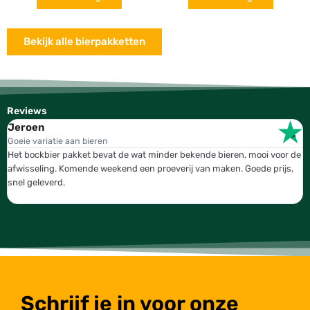
Bekijk alle bierpakketten
Reviews
Jeroen
W
Goeie variatie aan bieren
T
Het bockbier pakket bevat de wat minder bekende bieren, mooi voor de
W
afwisseling. Komende weekend een proeverij van maken. Goede prijs,
b
snel geleverd.
g
Schrijf je in voor onze