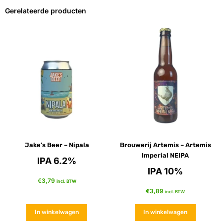
Gerelateerde producten
Jake’s Beer – Nipala
Brouwerij Artemis – Artemis
Imperial NEIPA
IPA 6.2%
IPA 10%
€
3,79
incl. BTW
€
3,89
incl. BTW
In winkelwagen
In winkelwagen