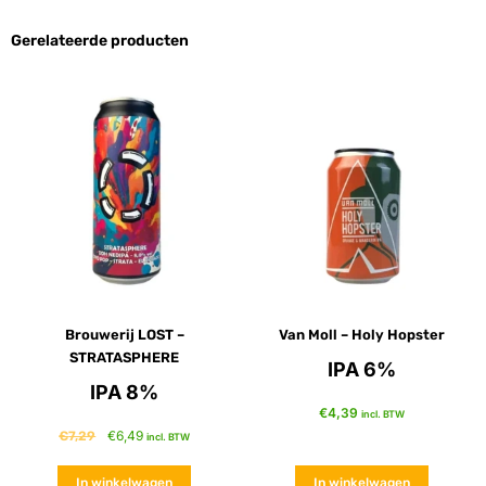
Gerelateerde producten
Brouwerij LOST –
Van Moll – Holy Hopster
STRATASPHERE
IPA 6%
IPA 8%
€
4,39
incl. BTW
€
6,49
€
7,29
incl. BTW
In winkelwagen
In winkelwagen