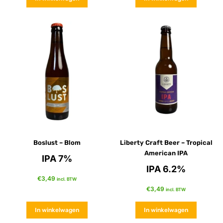
Boslust – Blom
Liberty Craft Beer – Tropical
American IPA
IPA 7%
IPA 6.2%
€
3,49
incl. BTW
€
3,49
incl. BTW
In winkelwagen
In winkelwagen