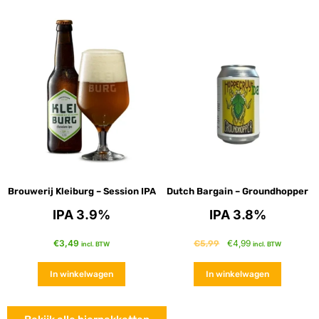
Brouwerij Kleiburg – Session IPA
Dutch Bargain – Groundhopper
IPA 3.9%
IPA 3.8%
€
3,49
€
4,99
€
5,99
incl. BTW
incl. BTW
In winkelwagen
In winkelwagen