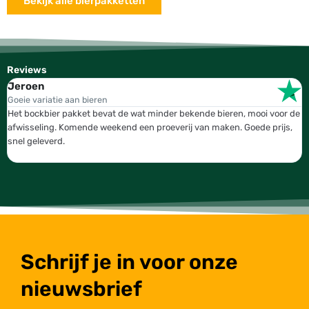
Bekijk alle bierpakketten
Reviews
Jeroen
W
Goeie variatie aan bieren
T
Het bockbier pakket bevat de wat minder bekende bieren, mooi voor de
W
afwisseling. Komende weekend een proeverij van maken. Goede prijs,
b
snel geleverd.
g
Schrijf je in voor onze
nieuwsbrief