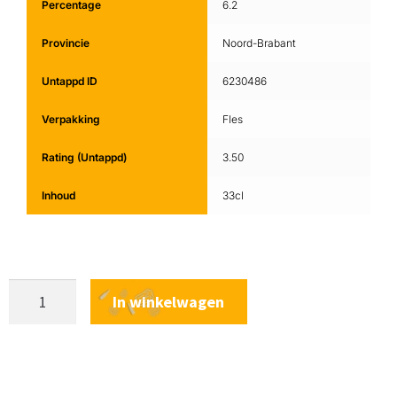
Percentage
6.2
Provincie
Noord-Brabant
Untappd ID
6230486
Verpakking
Fles
Rating (Untappd)
3.50
Inhoud
33cl
In winkelwagen