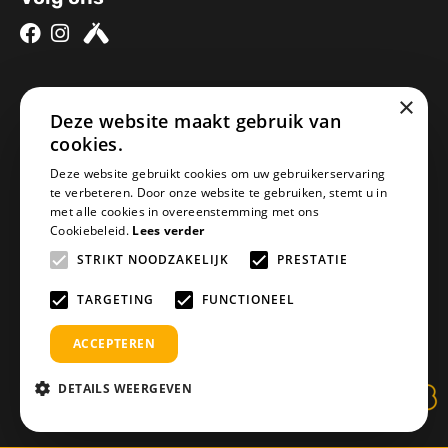
×
Over ons
Contact
Deze website maakt gebruik van
cookies.
Brouwerijen
Nieuwe Baan 2a
Onze bieren
5076SV Haaren
Deze website gebruikt cookies om uw gebruikerservaring
te verbeteren. Door onze website te gebruiken, stemt u in
Onze bierpakketten
Nederland
met alle cookies in overeenstemming met ons
Biercheque inleveren
info@geheimbiertje.nl
Cookiebeleid.
Lees verder
Bier archief
KVK: 76419304
STRIKT NOODZAKELIJK
PRESTATIE
Adventskalender
BTW: NL860617841B01
Blogs
TARGETING
FUNCTIONEEL
ACCEPTEREN
DETAILS WEERGEVEN