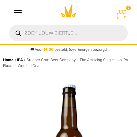
0
🚚
Voor
14:00
besteld, (over)morgen bezorgd
Home
»
IPA
»
Strieper Craft Beer Company – The Amazing Single Hop IPA
Ekuanot Worship Gear