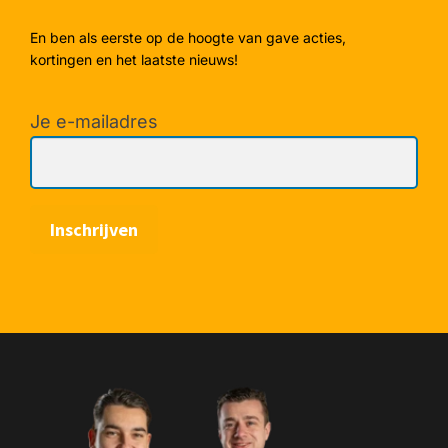
En ben als eerste op de hoogte van gave acties,
kortingen en het laatste nieuws!
Je e-mailadres