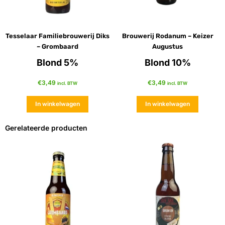
Tesselaar Familiebrouwerij Diks
Brouwerij Rodanum – Keizer
– Grombaard
Augustus
Blond 5%
Blond 10%
€
3,49
€
3,49
incl. BTW
incl. BTW
In winkelwagen
In winkelwagen
Gerelateerde producten