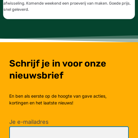
afwisseling. Komende weekend een proeverij van maken. Goede prijs,
b
snel geleverd.
g
Schrijf je in voor onze
nieuwsbrief
En ben als eerste op de hoogte van gave acties,
kortingen en het laatste nieuws!
Je e-mailadres