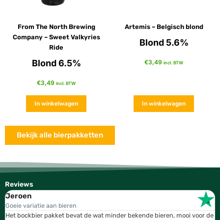
From The North Brewing
Artemis – Belgisch blond
Company – Sweet Valkyries
Blond 5.6%
Ride
Blond 6.5%
€
3,49
incl. BTW
€
3,49
incl. BTW
In winkelwagen
In winkelwagen
Bekijk alle bierpakketten
Reviews
Jeroen
W
Goeie variatie aan bieren
T
Het bockbier pakket bevat de wat minder bekende bieren, mooi voor de
W