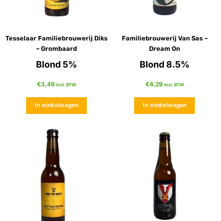
Tesselaar Familiebrouwerij Diks
Familiebrouwerij Van Sas –
– Grombaard
Dream On
Blond 5%
Blond 8.5%
€
3,49
€
4,29
incl. BTW
incl. BTW
In winkelwagen
In winkelwagen