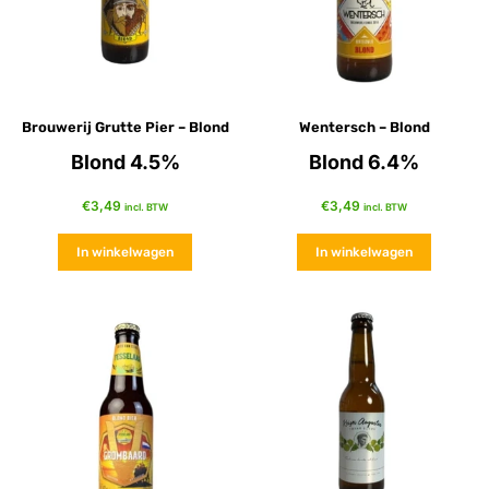
Brouwerij Grutte Pier – Blond
Wentersch – Blond
Blond 4.5%
Blond 6.4%
€
3,49
€
3,49
incl. BTW
incl. BTW
In winkelwagen
In winkelwagen