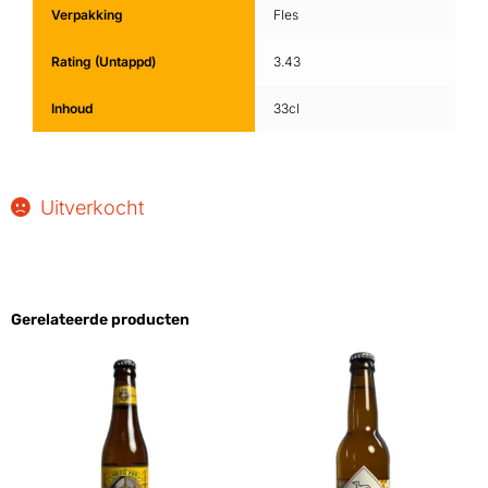
Verpakking
Fles
Rating (Untappd)
3.43
Inhoud
33cl
Uitverkocht
Gerelateerde producten