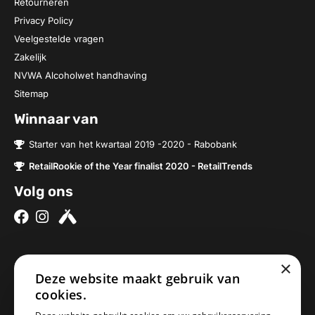
Retourneren
Privacy Policy
Veelgestelde vragen
Zakelijk
NVWA Alcoholwet handhaving
Sitemap
Winnaar van
Starter van het kwartaal 2019 -2020 - Rabobank
RetailRookie of the Year finalist 2020 - RetailTrends
Volg ons
×
Over ons
Contact
Deze website maakt gebruik van
Brouwerijen
Nieuwe Baan 2a
cookies.
Onze bieren
5076SV Haaren