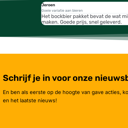
Jeroen
Goeie variatie aan bieren
Het bockbier pakket bevat de wat m
maken. Goede prijs, snel geleverd.
Schrijf je in voor onze nieuws
En ben als eerste op de hoogte van gave acties, k
en het laatste nieuws!