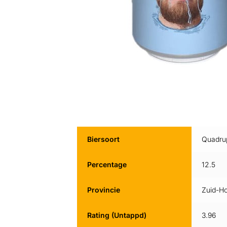
Biersoort
Quadru
Percentage
12.5
Provincie
Zuid-Ho
Rating (Untappd)
3.96