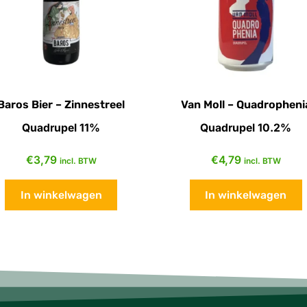
Baros Bier – Zinnestreel
Van Moll – Quadropheni
Quadrupel 11%
Quadrupel 10.2%
€
3,79
€
4,79
incl. BTW
incl. BTW
In winkelwagen
In winkelwagen