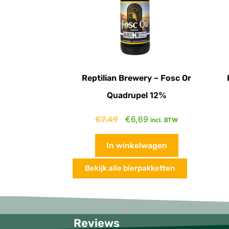
Reptilian Brewery – Fosc Or
Quadrupel 12%
€
7,49
€
6,69
incl. BTW
In winkelwagen
Bekijk alle bierpakketten
Reviews