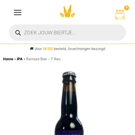
0
🚚
Voor
14:00
besteld, (over)morgen bezorgd
Home
»
IPA
»
Ramses Bier – T-Rex