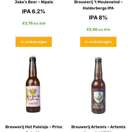
Jake’s Beer – Nipala
Brouwerij ’t Meuleneind –
Halderbergs IPA
IPA 6.2%
IPA 8%
€
3,79
incl. BTW
€
3,49
incl. BTW
In winkelwagen
In winkelwagen
Brouwerij Het Paleisje – Prins
Brouwerij Artemis – Artemis