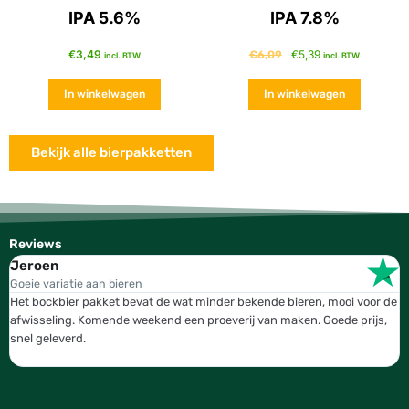
IPA 5.6%
IPA 7.8%
€
3,49
€
5,39
€
6,09
incl. BTW
incl. BTW
In winkelwagen
In winkelwagen
Bekijk alle bierpakketten
Reviews
Jeroen
W
Goeie variatie aan bieren
T
Het bockbier pakket bevat de wat minder bekende bieren, mooi voor de
W
afwisseling. Komende weekend een proeverij van maken. Goede prijs,
b
snel geleverd.
g