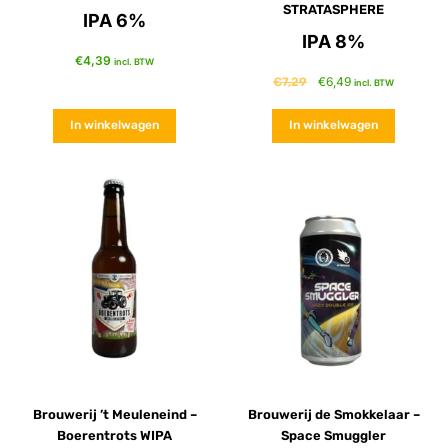
STRATASPHERE
IPA 6%
IPA 8%
€
4,39
incl. BTW
€
6,49
€
7,29
incl. BTW
In winkelwagen
In winkelwagen
Brouwerij ’t Meuleneind –
Brouwerij de Smokkelaar –
Boerentrots WIPA
Space Smuggler