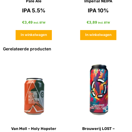
Pale Ale
Imperial NEIPA
IPA 5.5%
IPA 10%
€
3,49
€
3,89
incl. BTW
incl. BTW
In winkelwagen
In winkelwagen
Gerelateerde producten
Van Moll – Holy Hopster
Brouwerij LOST –