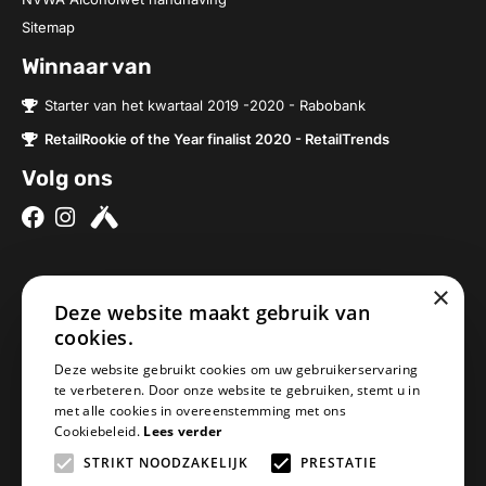
Sitemap
Winnaar van
Starter van het kwartaal 2019 -2020 - Rabobank
RetailRookie of the Year finalist 2020 - RetailTrends
Volg ons
×
Over ons
Contact
Deze website maakt gebruik van
Brouwerijen
Nieuwe Baan 2a
cookies.
Onze bieren
5076SV Haaren
Deze website gebruikt cookies om uw gebruikerservaring
Onze bierpakketten
Nederland
te verbeteren. Door onze website te gebruiken, stemt u in
met alle cookies in overeenstemming met ons
Biercheque inleveren
info@geheimbiertje.nl
Cookiebeleid.
Lees verder
Bier archief
KVK: 76419304
STRIKT NOODZAKELIJK
PRESTATIE
Adventskalender
BTW: NL860617841B01