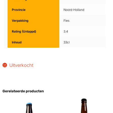
Provincie
Noord-Holland
Verpakking
Fles
Rating (Untappd)
3.4
Inhoud
33cl
Uitverkocht
Gerelateerde producten