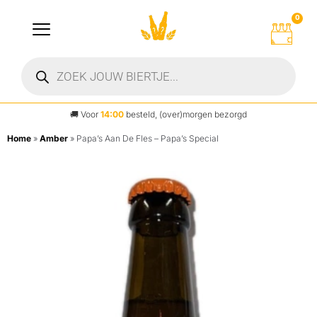
0
🚚
Voor
14:00
besteld, (over)morgen bezorgd
Home
»
Amber
»
Papa’s Aan De Fles – Papa’s Special