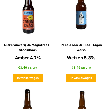
Bierbrouwerij De Magistraat –
Papa’s Aan De Fles – Eigen
Stoombaas
Weiss
Amber 4.7%
Weizen 5.3%
€
3,49
€
3,49
incl. BTW
incl. BTW
In winkelwagen
In winkelwagen