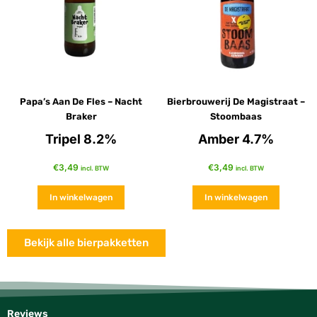
Papa’s Aan De Fles – Nacht
Bierbrouwerij De Magistraat –
Braker
Stoombaas
Tripel 8.2%
Amber 4.7%
€
3,49
€
3,49
incl. BTW
incl. BTW
In winkelwagen
In winkelwagen
Bekijk alle bierpakketten
Reviews