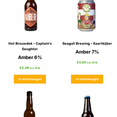
Het Brouwdok – Captain’s
Seagull Brewing – Kaartkijker
Daughter
Amber 7%
Amber 6%
€
3,89
incl. BTW
€
3,49
incl. BTW
In winkelwagen
In winkelwagen