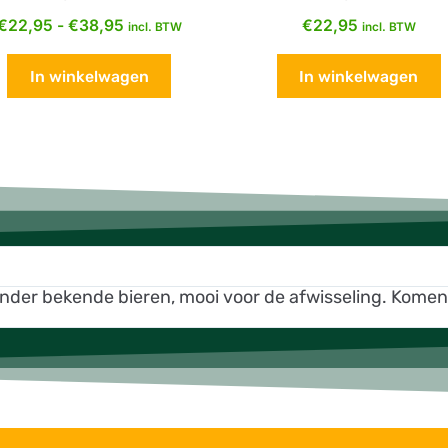
€
22,95
-
€
38,95
€
22,95
incl. BTW
incl. BTW
In winkelwagen
In winkelwagen
inder bekende bieren, mooi voor de afwisseling. Kome