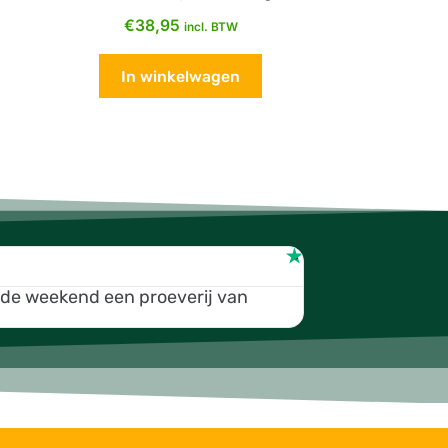
€
38,95
incl. BTW
In winkelwagen
W Talhout
Top!!
nde weekend een proeverij van
We zochten een o
kado om te geve