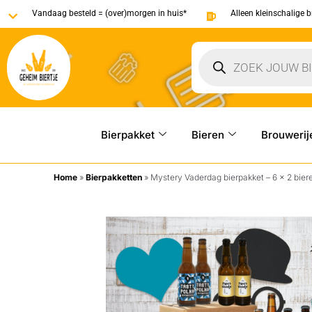
Vandaag besteld = (over)morgen in huis*
Alleen kleinschalige 
Bierpakket
Bieren
Brouwerij
Home
»
Bierpakketten
»
Mystery Vaderdag bierpakket – 6 x 2 biere