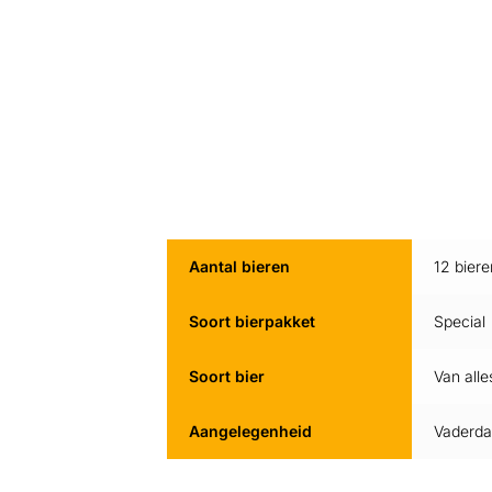
Aantal bieren
12 biere
Soort bierpakket
Special
Soort bier
Van alle
Aangelegenheid
Vaderd