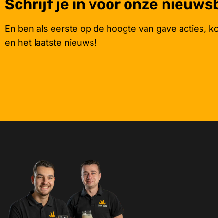
Schrijf je in voor onze nieuws
En ben als eerste op de hoogte van gave acties, k
en het laatste nieuws!