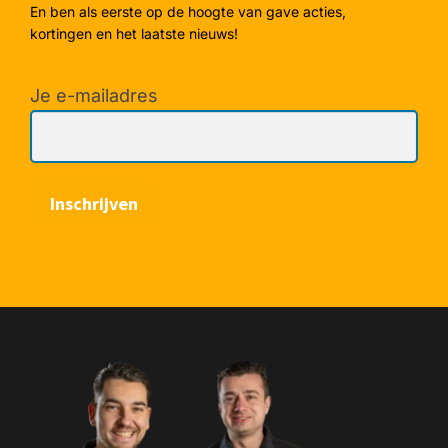
En ben als eerste op de hoogte van gave acties,
kortingen en het laatste nieuws!
Je e-mailadres