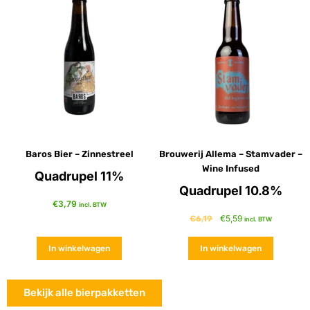
Baros Bier – Zinnestreel
Brouwerij Allema – Stamvader –
Wine Infused
Quadrupel 11%
Quadrupel 10.8%
€
3,79
incl. BTW
€
5,59
€
6,19
incl. BTW
In winkelwagen
In winkelwagen
Bekijk alle bierpakketten