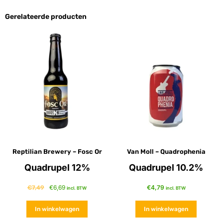
Gerelateerde producten
Reptilian Brewery – Fosc Or
Van Moll – Quadrophenia
Quadrupel 12%
Quadrupel 10.2%
€
6,69
€
4,79
€
7,49
incl. BTW
incl. BTW
In winkelwagen
In winkelwagen