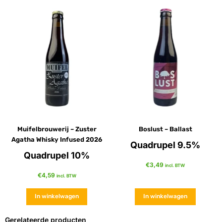
Muifelbrouwerij – Zuster
Boslust – Ballast
Agatha Whisky Infused 2026
Quadrupel 9.5%
Quadrupel 10%
€
3,49
incl. BTW
€
4,59
incl. BTW
In winkelwagen
In winkelwagen
Gerelateerde producten