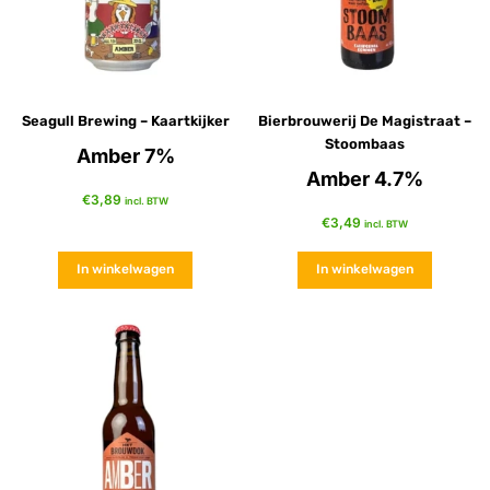
Seagull Brewing – Kaartkijker
Bierbrouwerij De Magistraat –
Stoombaas
Amber 7%
Amber 4.7%
€
3,89
incl. BTW
€
3,49
incl. BTW
In winkelwagen
In winkelwagen