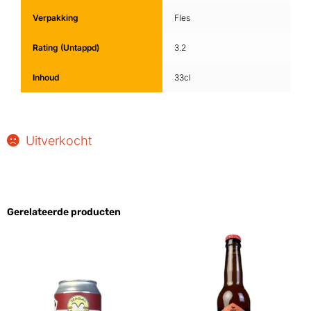
Verpakking
Fles
Rating (Untappd)
3.2
Inhoud
33cl
Uitverkocht
Gerelateerde producten