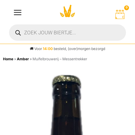
0
🚚
Voor
14:00
besteld, (over)morgen bezorgd
Home
»
Amber
»
Muifelbrouwerij – Messentrekker