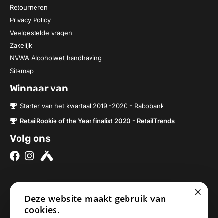
Retourneren
Privacy Policy
Veelgestelde vragen
Zakelijk
NVWA Alcoholwet handhaving
Sitemap
Winnaar van
Starter van het kwartaal 2019 -2020 - Rabobank
RetailRookie of the Year finalist 2020 - RetailTrends
Volg ons
×
Over ons
Contact
Deze website maakt gebruik van
Brouwerijen
Nieuwe Baan 2a
cookies.