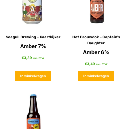
Seagull Brewing – Kaartkijker
Het Brouwdok – Captain’s
Daughter
Amber 7%
Amber 6%
€
3,89
incl. BTW
€
3,49
incl. BTW
In winkelwagen
In winkelwagen