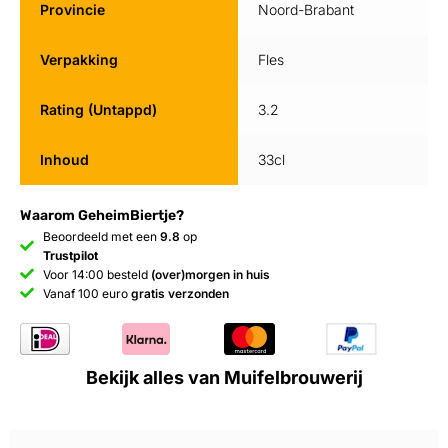
Provincie
Noord-Brabant
Verpakking
Fles
Rating (Untappd)
3.2
Inhoud
33cl
Waarom GeheimBiertje?
Beoordeeld met een
9.8
op
Trustpilot
Voor 14:00 besteld
(over)morgen in huis
Vanaf 100 euro
gratis verzonden
Bekijk alles van Muifelbrouwerij