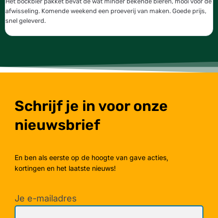
Het bockbier pakket bevat de wat minder bekende bieren, mooi voor de
W
afwisseling. Komende weekend een proeverij van maken. Goede prijs,
b
snel geleverd.
g
Schrijf je in voor onze
nieuwsbrief
En ben als eerste op de hoogte van gave acties,
kortingen en het laatste nieuws!
Je e-mailadres