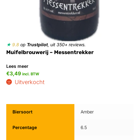
★
9.8
op
Trustpilot
, uit 350+ reviews.
Muifelbrouwerij – Messentrekker
Lees meer
€
3,49
incl. BTW
Uitverkocht
Biersoort
Amber
Percentage
6.5