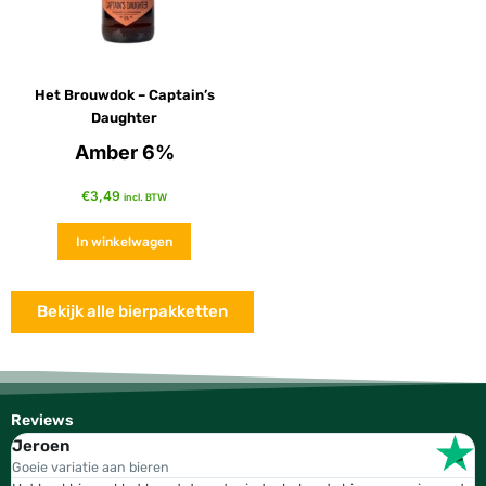
Het Brouwdok – Captain’s
Daughter
Amber 6%
€
3,49
incl. BTW
In winkelwagen
Bekijk alle bierpakketten
Reviews
Jeroen
W
Goeie variatie aan bieren
T