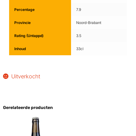
Percentage
7.9
Provincie
Noord-Brabant
Rating (Untappd)
3.5
Inhoud
33cl
Uitverkocht
Gerelateerde producten