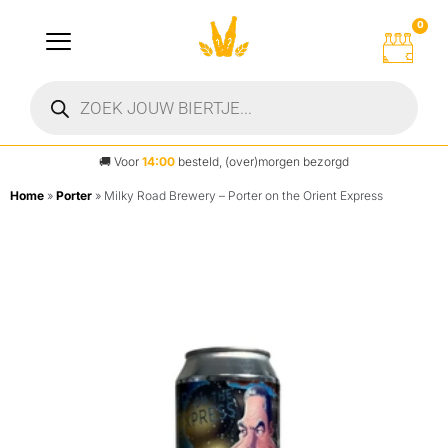
0
🚚
Voor
14:00
besteld, (over)morgen bezorgd
Home
»
Porter
»
Milky Road Brewery – Porter on the Orient Express