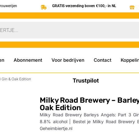
brouwerijen
GRATIS verzending boven €100,- in NL
en
Abonnement
Voor bedrijven
Contact
Koppeli
 Gin & Oak Edition
Trustpilot
Milky Road Brewery – Barley
Oak Edition
Milky Road Brewery Barleys Angels: Part 3 Gin
8.8% alcohol | Bestel je Milky Road Brewery B
Geheimbiertje.nl