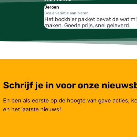
Jeroen
Goeie variatie aan bieren
Het bockbier pakket bevat de wat m
maken. Goede prijs, snel geleverd.
Schrijf je in voor onze nieuws
En ben als eerste op de hoogte van gave acties, k
en het laatste nieuws!