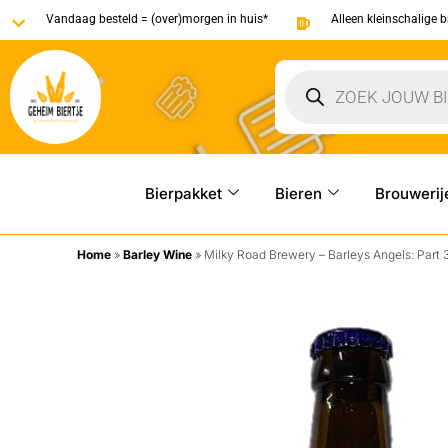
Vandaag besteld = (over)morgen in huis*
Alleen kleinschalige 
Bierpakket
Bieren
Brouwerij
Home
»
Barley Wine
»
Milky Road Brewery – Barleys Angels: Part 3