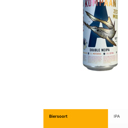
Biersoort
IPA