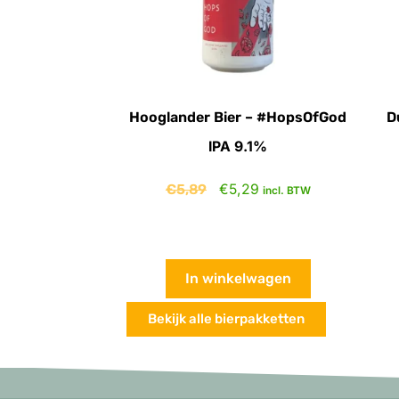
Hooglander Bier – #HopsOfGod
D
IPA 9.1%
€
5,89
€
5,29
incl. BTW
In winkelwagen
Bekijk alle bierpakketten