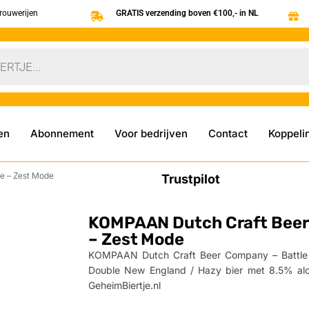
brouwerijen
GRATIS verzending boven €100,- in NL
en
Abonnement
Voor bedrijven
Contact
Koppeli
e – Zest Mode
Trustpilot
KOMPAAN Dutch Craft Beer 
– Zest Mode
KOMPAAN Dutch Craft Beer Company – Battle R
Double New England / Hazy bier met 8.5% alco
GeheimBiertje.nl