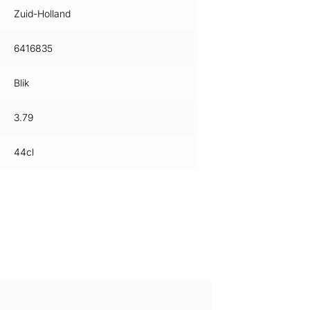
Zuid-Holland
6416835
Blik
3.79
44cl