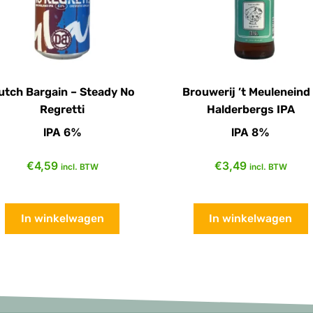
utch Bargain – Steady No
Brouwerij ’t Meuleneind
Regretti
Halderbergs IPA
IPA 6%
IPA 8%
€
4,59
€
3,49
incl. BTW
incl. BTW
In winkelwagen
In winkelwagen