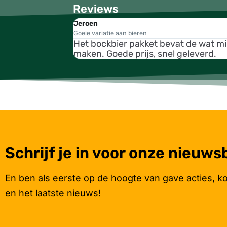
Reviews
Jeroen
Goeie variatie aan bieren
Het bockbier pakket bevat de wat m
maken. Goede prijs, snel geleverd.
Schrijf je in voor onze nieuws
En ben als eerste op de hoogte van gave acties, k
en het laatste nieuws!