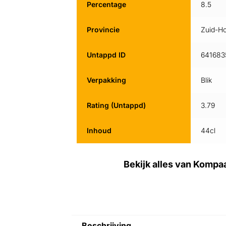
Percentage
8.5
Provincie
Zuid-Ho
Untappd ID
641683
Verpakking
Blik
Rating (Untappd)
3.79
Inhoud
44cl
Bekijk alles van Kompa
Beschrijving