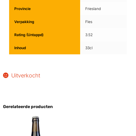
Provincie
Friesland
Verpakking
Fles
Rating (Untappd)
3.52
Inhoud
33cl
Uitverkocht
Gerelateerde producten