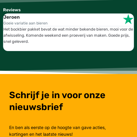
Reviews
Jeroen
W
Goeie variatie aan bieren
T
Het bockbier pakket bevat de wat minder bekende bieren, mooi voor de
W
afwisseling. Komende weekend een proeverij van maken. Goede prijs,
b
snel geleverd.
g
Schrijf je in voor onze
nieuwsbrief
En ben als eerste op de hoogte van gave acties,
kortingen en het laatste nieuws!