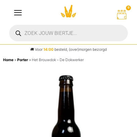
0
🚚
Voor
14:00
besteld, (over)morgen bezorgd
Home
»
Porter
»
Het Brouwdok – De Dokwerker