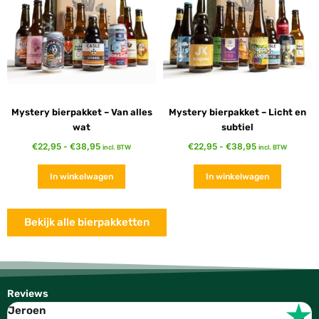
Mystery bierpakket – Van alles
Mystery bierpakket – Licht en
wat
subtiel
€
22,95
-
€
38,95
€
22,95
-
€
38,95
incl. BTW
incl. BTW
In winkelwagen
In winkelwagen
Bekijk alle bierpakketten
Reviews
Jeroen
W