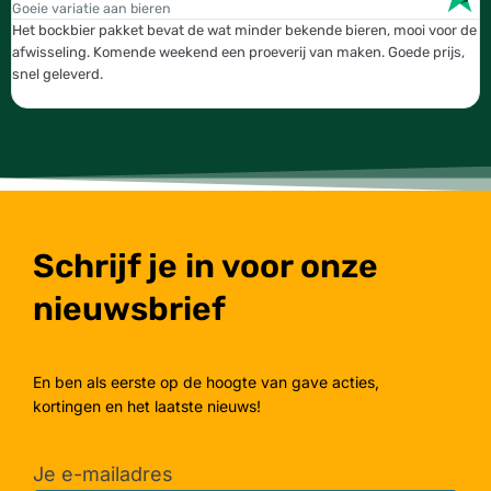
Goeie variatie aan bieren
T
Het bockbier pakket bevat de wat minder bekende bieren, mooi voor de
W
afwisseling. Komende weekend een proeverij van maken. Goede prijs,
b
snel geleverd.
g
Schrijf je in voor onze
nieuwsbrief
En ben als eerste op de hoogte van gave acties,
kortingen en het laatste nieuws!
Je e-mailadres