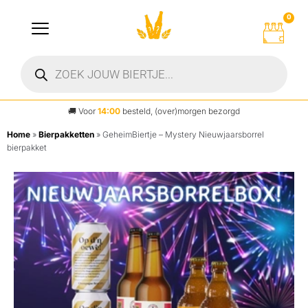
0
🚚
Voor
14:00
besteld, (over)morgen bezorgd
Home
»
Bierpakketten
»
GeheimBiertje – Mystery Nieuwjaarsborrel
bierpakket