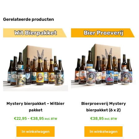
Gerelateerde producten
Mystery bierpakket – Witbier
Bierproeverij Mystery
pakket
bierpakket (6 x 2)
€
22,95
-
€
38,95
€
38,95
incl. BTW
incl. BTW
In winkelwagen
In winkelwagen