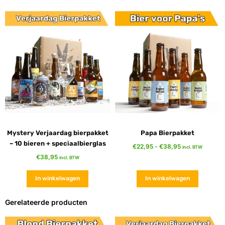
Mystery Verjaardag bierpakket
Papa Bierpakket
– 10 bieren + speciaalbierglas
€
22,95
-
€
38,95
incl. BTW
€
38,95
incl. BTW
In winkelwagen
In winkelwagen
Gerelateerde producten