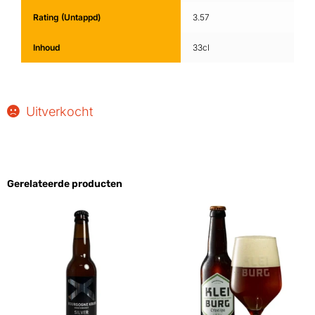
Rating (Untappd)
3.57
Inhoud
33cl
Uitverkocht
Gerelateerde producten