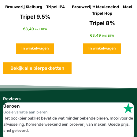
Brouwerij Kleiburg – Tripel IPA
Brouwerij ’t Meuleneind – Maxi
Tripel Hop
Tripel 9.5%
Tripel 8%
€
3,49
incl. BTW
€
3,49
incl. BTW
In winkelwagen
In winkelwagen
Bekijk alle bierpakketten
Reviews
Jeroen
W
Goeie variatie aan bieren
T
Het bockbier pakket bevat de wat minder bekende bieren, mooi voor de
W
afwisseling. Komende weekend een proeverij van maken. Goede prijs,
b
snel geleverd.
g