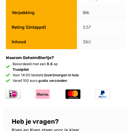
Verpakking
Blik
Rating (Untappd)
3.57
Inhoud
33cl
Waarom GeheimBiertje?
Beoordeeld met een
9.8
op
Trustpilot
Voor 14:00 besteld
(over)morgen in huis
Vanaf 100 euro
gratis verzonden
Heb je vragen?
Koen en Koen staan voor je klaar.