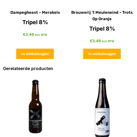
Dampegheest – Merakels
Brouwerij ’t Meuleneind – Trots
Op Oranje
Tripel 8%
Tripel 8%
€
3,49
incl. BTW
€
3,49
incl. BTW
In winkelwagen
In winkelwagen
Gerelateerde producten