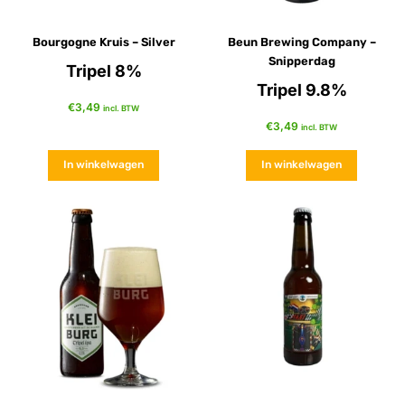
Bourgogne Kruis – Silver
Beun Brewing Company –
Snipperdag
Tripel 8%
Tripel 9.8%
€
3,49
incl. BTW
€
3,49
incl. BTW
In winkelwagen
In winkelwagen