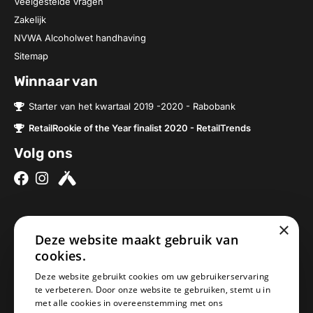
Veelgestelde vragen
Zakelijk
NVWA Alcoholwet handhaving
Sitemap
Winnaar van
Starter van het kwartaal 2019 -2020 - Rabobank
RetailRookie of the Year finalist 2020 - RetailTrends
Volg ons
×
Over ons
Contact
Deze website maakt gebruik van
cookies.
Brouwerijen
Nieuwe Baan 2a
Onze bieren
5076SV Haaren
Deze website gebruikt cookies om uw gebruikerservaring
te verbeteren. Door onze website te gebruiken, stemt u in
Onze bierpakketten
Nederland
met alle cookies in overeenstemming met ons
Biercheque inleveren
info@geheimbiertje.nl