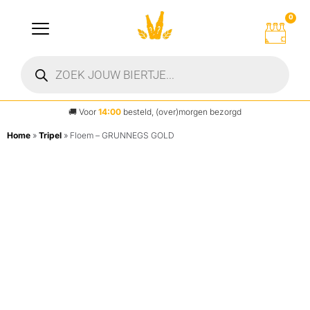
0
🚚
Voor
14:00
besteld, (over)morgen bezorgd
Home
»
Tripel
»
Floem – GRUNNEGS GOLD