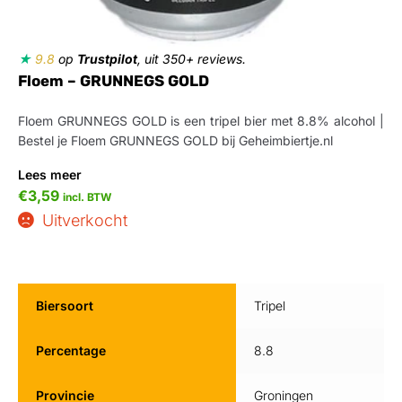
★
9.8
op
Trustpilot
, uit 350+ reviews.
Floem – GRUNNEGS GOLD
Floem GRUNNEGS GOLD is een tripel bier met 8.8% alcohol |
Bestel je Floem GRUNNEGS GOLD bij Geheimbiertje.nl
Lees meer
€
3,59
incl. BTW
Uitverkocht
Biersoort
Tripel
Percentage
8.8
Provincie
Groningen