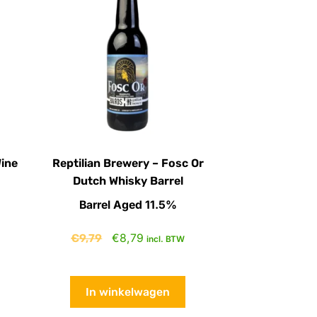
Wine
Reptilian Brewery – Fosc Or
Dutch Whisky Barrel
Barrel Aged 11.5%
€
9,79
€
8,79
incl. BTW
In winkelwagen