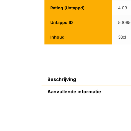
Rating (Untappd)
4.03
Untappd ID
50095
Inhoud
33cl
Beschrijving
Aanvullende informatie