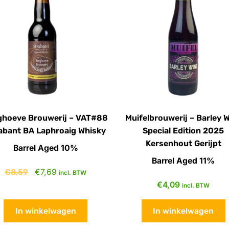
ghoeve Brouwerij – VAT#88
Muifelbrouwerij – Barley 
abant BA Laphroaig Whisky
Special Edition 2025
Kersenhout Gerijpt
Barrel Aged 10%
Barrel Aged 11%
€
8,59
€
7,69
incl. BTW
€
4,09
incl. BTW
In winkelwagen
In winkelwagen