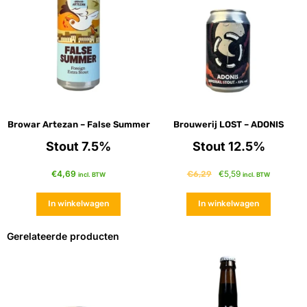
Browar Artezan – False Summer
Brouwerij LOST – ADONIS
Stout 7.5%
Stout 12.5%
€
4,69
€
5,59
€
6,29
incl. BTW
incl. BTW
In winkelwagen
In winkelwagen
Gerelateerde producten