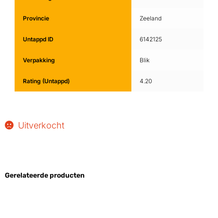
Provincie
Zeeland
Untappd ID
6142125
Verpakking
Blik
Rating (Untappd)
4.20
Uitverkocht
Gerelateerde producten