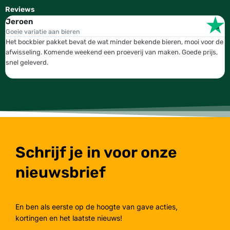
Reviews
Jeroen
W
Goeie variatie aan bieren
T
Het bockbier pakket bevat de wat minder bekende bieren, mooi voor de
W
afwisseling. Komende weekend een proeverij van maken. Goede prijs,
b
snel geleverd.
g
Schrijf je in voor onze
nieuwsbrief
En ben als eerste op de hoogte van gave acties,
kortingen en het laatste nieuws!