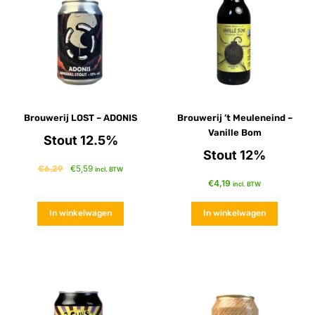
Brouwerij LOST – ADONIS
Brouwerij ’t Meuleneind –
Vanille Bom
Stout 12.5%
Stout 12%
€
5,59
€
6,29
incl. BTW
€
4,19
incl. BTW
In winkelwagen
In winkelwagen