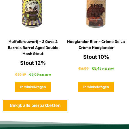
Muifelbrouwerij – 2 Guys 2
Hooglander Bier – Crème De La
Barrels Barrel Aged Double
Crème Hooglander
Mash Stout
Stout 10%
Stout 12%
€
5,49
€
6,09
incl. BTW
€
9,09
€
10,19
incl. BTW
In winkelwagen
In winkelwagen
Bekijk alle bierpakketten