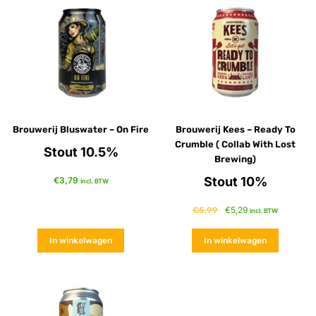
Brouwerij Bluswater – On Fire
Brouwerij Kees – Ready To
Crumble ( Collab With Lost
Stout 10.5%
Brewing)
Stout 10%
€
3,79
incl. BTW
€
5,29
€
5,99
incl. BTW
In winkelwagen
In winkelwagen