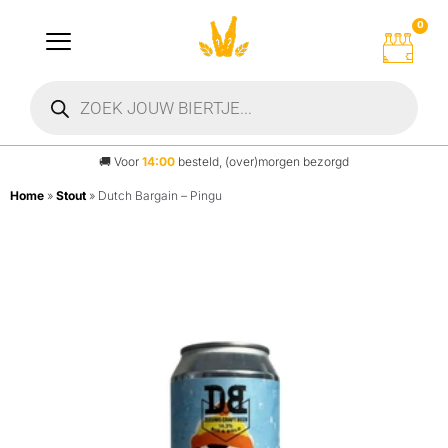
0
🚚
Voor
14:00
besteld, (over)morgen bezorgd
Home
»
Stout
»
Dutch Bargain – Pingu