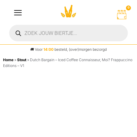
0
🚚
Voor
14:00
besteld, (over)morgen bezorgd
Home
»
Stout
»
Dutch Bargain – Iced Coffee Connaisseur, Moi? Frappuccino
Editions – V1