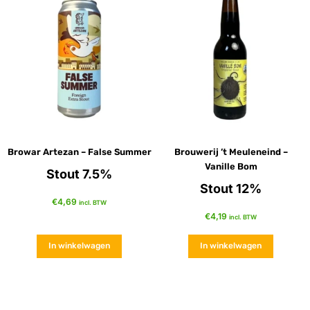
Browar Artezan – False Summer
Brouwerij ’t Meuleneind –
Vanille Bom
Stout 7.5%
Stout 12%
€
4,69
incl. BTW
€
4,19
incl. BTW
In winkelwagen
In winkelwagen