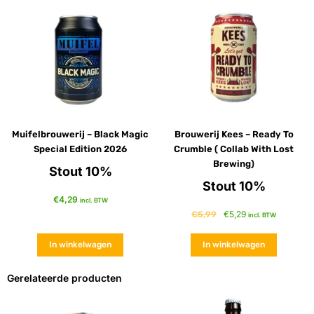
Muifelbrouwerij – Black Magic
Brouwerij Kees – Ready To
Special Edition 2026
Crumble ( Collab With Lost
Brewing)
Stout 10%
Stout 10%
€
4,29
incl. BTW
€
5,29
€
5,99
incl. BTW
In winkelwagen
In winkelwagen
Gerelateerde producten