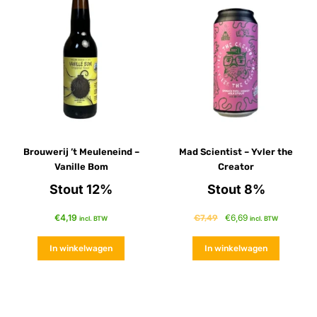
Brouwerij ’t Meuleneind –
Mad Scientist – Yvler the
Vanille Bom
Creator
Stout 12%
Stout 8%
€
4,19
€
6,69
€
7,49
incl. BTW
incl. BTW
In winkelwagen
In winkelwagen