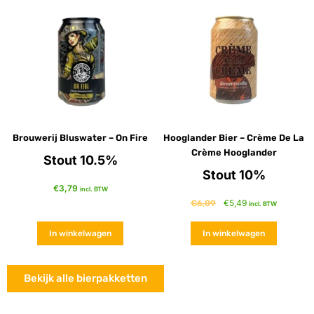
Brouwerij Bluswater – On Fire
Hooglander Bier – Crème De La
Crème Hooglander
Stout 10.5%
Stout 10%
€
3,79
incl. BTW
€
5,49
€
6,09
incl. BTW
In winkelwagen
In winkelwagen
Bekijk alle bierpakketten