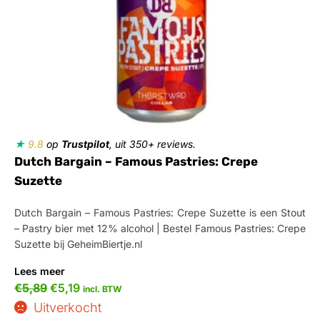
★
9.8
op
Trustpilot
, uit 350+ reviews.
Dutch Bargain – Famous Pastries: Crepe
Suzette
Dutch Bargain – Famous Pastries: Crepe Suzette is een Stout
– Pastry bier met 12% alcohol | Bestel Famous Pastries: Crepe
Suzette bij GeheimBiertje.nl
Lees meer
€
5,89
€
5,19
incl. BTW
Uitverkocht