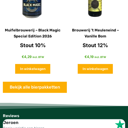
Muifelbrouwerij – Black Magic
Brouwerij ’t Meuleneind –
Special Edition 2026
Vanille Bom
Stout 10%
Stout 12%
€
4,29
€
4,19
incl. BTW
incl. BTW
In winkelwagen
In winkelwagen
Bekijk alle bierpakketten
Reviews
Jeroen
W