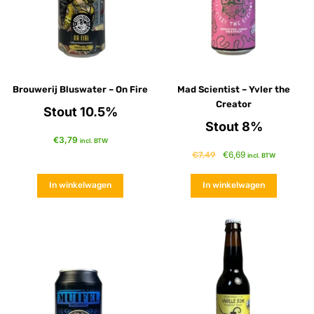
Brouwerij Bluswater – On Fire
Mad Scientist – Yvler the
Creator
Stout 10.5%
Stout 8%
€
3,79
incl. BTW
€
6,69
€
7,49
incl. BTW
In winkelwagen
In winkelwagen