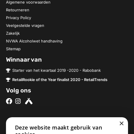
Algemene voorwaarden
Retourneren
Privacy Policy
Veelgestelde vragen
Zakelijk
NVWA Alcoholwet handhaving
Sitemap
Winnaar van
Starter van het kwartaal 2019 -2020 - Rabobank
RetailRookie of the Year finalist 2020 - RetailTrends
Volg ons
×
Over ons
Contact
Deze website maakt gebruik van
Brouwerijen
Nieuwe Baan 2a