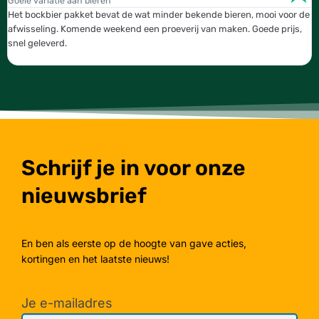
Goeie variatie aan bieren
T
Het bockbier pakket bevat de wat minder bekende bieren, mooi voor de
W
afwisseling. Komende weekend een proeverij van maken. Goede prijs,
b
snel geleverd.
g
Schrijf je in voor onze
nieuwsbrief
En ben als eerste op de hoogte van gave acties,
kortingen en het laatste nieuws!
Je e-mailadres