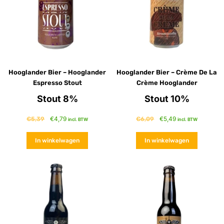
Hooglander Bier – Hooglander
Hooglander Bier – Crème De La
Espresso Stout
Crème Hooglander
Stout 8%
Stout 10%
€
4,79
€
5,49
€
5,39
€
6,09
incl. BTW
incl. BTW
In winkelwagen
In winkelwagen