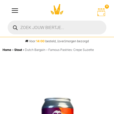
0
🚚
Voor
14:00
besteld, (over)morgen bezorgd
Home
»
Stout
»
Dutch Bargain – Famous Pastries: Crepe Suzette