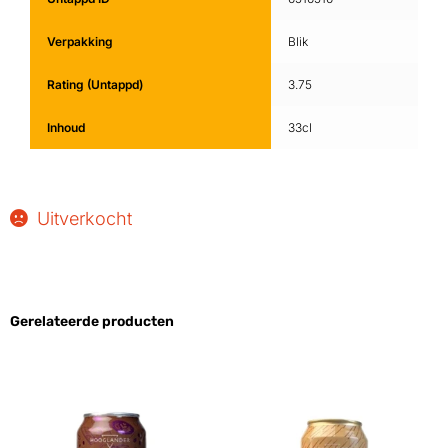
Verpakking
Blik
Rating (Untappd)
3.75
Inhoud
33cl
Uitverkocht
Gerelateerde producten