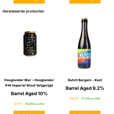
Gerelateerde producten
Hooglander Bier – Hooglander
Dutch Bargain – Kust
#14 Imperial Stout Vatgerijpt
Barrel Aged 9.2%
Barrel Aged 10%
€
7,59
€
8,49
incl. BTW
€
6,89
€
7,99
incl. BTW