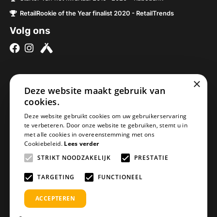
RetailRookie of the Year finalist 2020 - RetailTrends
Volg ons
×
Over ons
Contact
Deze website maakt gebruik van
Brouwerijen
Nieuwe Baan 2a
cookies.
Onze bieren
5076SV Haaren
Deze website gebruikt cookies om uw gebruikerservaring
Onze bierpakketten
Nederland
te verbeteren. Door onze website te gebruiken, stemt u in
met alle cookies in overeenstemming met ons
Biercheque inleveren
info@geheimbiertje.nl
Cookiebeleid.
Lees verder
Bier archief
KVK: 76419304
STRIKT NOODZAKELIJK
PRESTATIE
Adventskalender
BTW: NL860617841B01
Blogs
TARGETING
FUNCTIONEEL
ACCEPTEREN