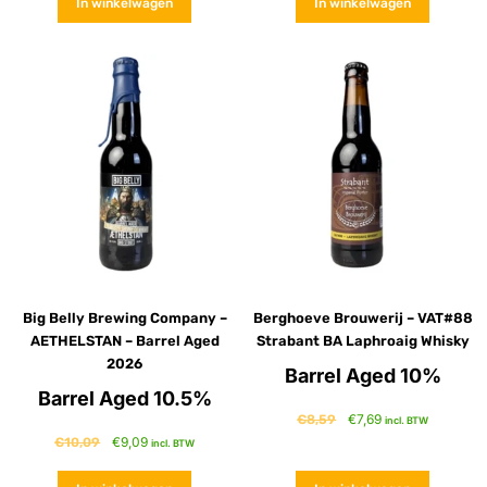
In winkelwagen
In winkelwagen
Big Belly Brewing Company –
Berghoeve Brouwerij – VAT#88
AETHELSTAN – Barrel Aged
Strabant BA Laphroaig Whisky
2026
Barrel Aged 10%
Barrel Aged 10.5%
€
7,69
€
8,59
incl. BTW
€
9,09
€
10,09
incl. BTW