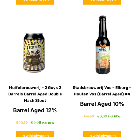
Muifelbrouwerij – 2 Guys 2
Stadsbrouwerij Vos – Elburg –
Barrels Barrel Aged Double
Houten Vos (Barrel Aged) #4
Mash Stout
Barrel Aged 10%
Barrel Aged 12%
€
6,69
€
7,39
incl. BTW
€
9,09
€
10,19
incl. BTW
In winkelwagen
In winkelwagen