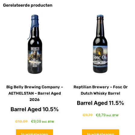
Gerelateerde producten
Big Belly Brewing Company –
Reptilian Brewery – Fosc Or
AETHELSTAN – Barrel Aged
Dutch Whisky Barrel
2026
Barrel Aged 11.5%
Barrel Aged 10.5%
€
8,79
€
9,79
incl. BTW
€
9,09
€
10,09
incl. BTW
In winkelwagen
In winkelwagen