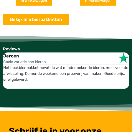
In winkelwagen
In winkelwagen
Bekijk alle bierpakketten
Reviews
Jeroen
W
Goeie variatie aan bieren
T
Het bockbier pakket bevat de wat minder bekende bieren, mooi voor de
W
afwisseling. Komende weekend een proeverij van maken. Goede prijs,
b
snel geleverd.
g
Schrijf je in voor onze