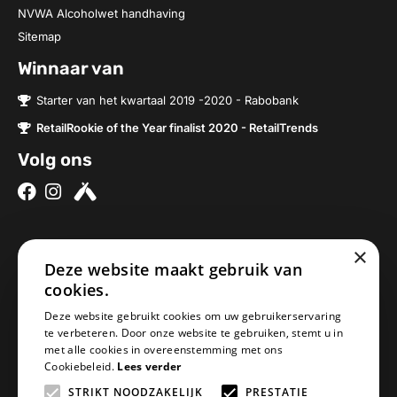
NVWA Alcoholwet handhaving
Sitemap
Winnaar van
Starter van het kwartaal 2019 -2020 - Rabobank
RetailRookie of the Year finalist 2020 - RetailTrends
Volg ons
×
Over ons
Contact
Deze website maakt gebruik van
cookies.
Brouwerijen
Nieuwe Baan 2a
Onze bieren
5076SV Haaren
Deze website gebruikt cookies om uw gebruikerservaring
te verbeteren. Door onze website te gebruiken, stemt u in
Onze bierpakketten
Nederland
met alle cookies in overeenstemming met ons
Biercheque inleveren
info@geheimbiertje.nl
Cookiebeleid.
Lees verder
Bier archief
KVK: 76419304
STRIKT NOODZAKELIJK
PRESTATIE