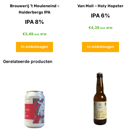
Brouwerij ’t Meuleneind –
Van Moll – Holy Hopster
Halderbergs IPA
IPA 6%
IPA 8%
€
4,39
incl. BTW
€
3,49
incl. BTW
In winkelwagen
In winkelwagen
Gerelateerde producten