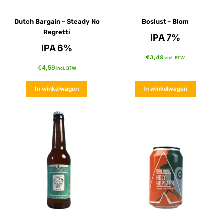
Dutch Bargain – Steady No
Boslust – Blom
Regretti
IPA 7%
IPA 6%
€
3,49
incl. BTW
€
4,59
incl. BTW
In winkelwagen
In winkelwagen