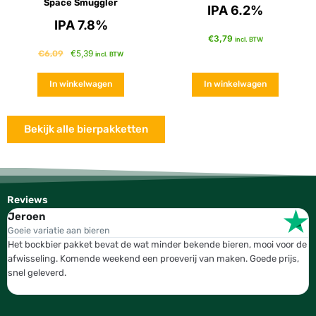
Space Smuggler
IPA 6.2%
IPA 7.8%
€
3,79
incl. BTW
€
5,39
€
6,09
incl. BTW
In winkelwagen
In winkelwagen
Bekijk alle bierpakketten
Reviews
Jeroen
W
Goeie variatie aan bieren
T
Het bockbier pakket bevat de wat minder bekende bieren, mooi voor de
W
afwisseling. Komende weekend een proeverij van maken. Goede prijs,
b
snel geleverd.
g