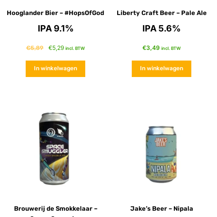
Hooglander Bier – #HopsOfGod
Liberty Craft Beer – Pale Ale
IPA 9.1%
IPA 5.6%
€
5,29
€
3,49
€
5,89
incl. BTW
incl. BTW
In winkelwagen
In winkelwagen
Brouwerij de Smokkelaar –
Jake’s Beer – Nipala