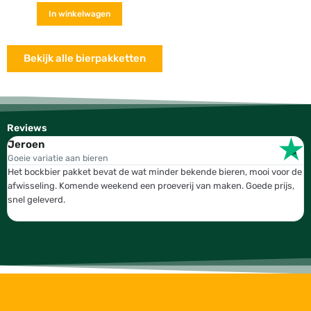
In winkelwagen
Bekijk alle bierpakketten
Reviews
Jeroen
W
Goeie variatie aan bieren
T
Het bockbier pakket bevat de wat minder bekende bieren, mooi voor de
W
afwisseling. Komende weekend een proeverij van maken. Goede prijs,
b
snel geleverd.
g