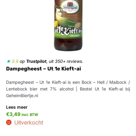
★
9.8
op
Trustpilot
, uit 350+ reviews.
Dampegheest – Ut 1e Kieft-ai
Dampegheest – Ut 1e Kieft-ai is een Bock – Hell / Maibock /
Lentebock bier met 7% alcohol | Bestel Ut 1e Kieft-ai bij
GeheimBiertje.nl
Lees meer
€
3,49
incl. BTW
Uitverkocht