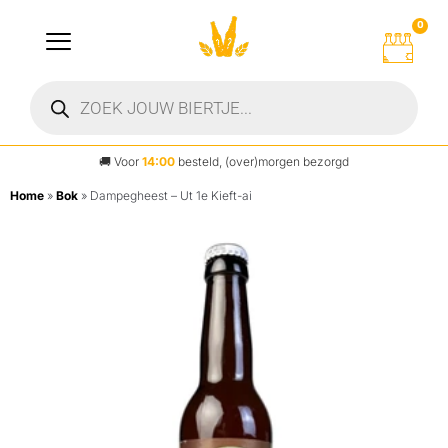
0
🚚
Voor
14:00
besteld, (over)morgen bezorgd
Home
»
Bok
»
Dampegheest – Ut 1e Kieft-ai