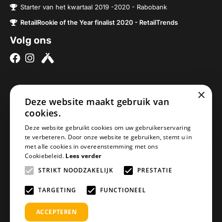
Starter van het kwartaal 2019 -2020 - Rabobank
RetailRookie of the Year finalist 2020 - RetailTrends
Volg ons
×
Over ons
Contact
Deze website maakt gebruik van
Brouwerijen
Nieuwe Baan 2a
cookies.
Onze bieren
5076SV Haaren
Deze website gebruikt cookies om uw gebruikerservaring
Onze bierpakketten
Nederland
te verbeteren. Door onze website te gebruiken, stemt u in
met alle cookies in overeenstemming met ons
Biercheque inleveren
info@geheimbiertje.nl
Cookiebeleid.
Lees verder
Bier archief
KVK: 76419304
STRIKT NOODZAKELIJK
PRESTATIE
Adventskalender
BTW: NL860617841B01
Blogs
TARGETING
FUNCTIONEEL
ACCEPTEREN