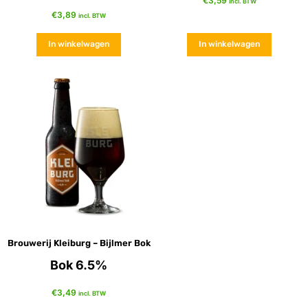
€
3,59
incl. BTW
€
3,89
incl. BTW
In winkelwagen
In winkelwagen
Brouwerij Kleiburg – Bijlmer Bok
Bok 6.5%
€
3,49
incl. BTW