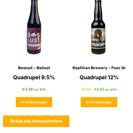
Boslust – Ballast
Reptilian Brewery – Fosc Or
Quadrupel 9.5%
Quadrupel 12%
€
3,49
€
6,69
€
7,49
incl. BTW
incl. BTW
In winkelwagen
In winkelwagen
Bekijk alle bierpakketten