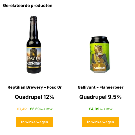
Gerelateerde producten
Reptilian Brewery – Fosc Or
Gallivant – Flaneerbeer
Quadrupel 12%
Quadrupel 9.5%
€
6,69
€
4,09
€
7,49
incl. BTW
incl. BTW
In winkelwagen
In winkelwagen