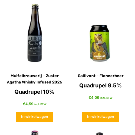
Muifelbrouwerij – Zuster
Gallivant – Flaneerbeer
Agatha Whisky Infused 2026
Quadrupel 9.5%
Quadrupel 10%
€
4,09
incl. BTW
€
4,59
incl. BTW
In winkelwagen
In winkelwagen