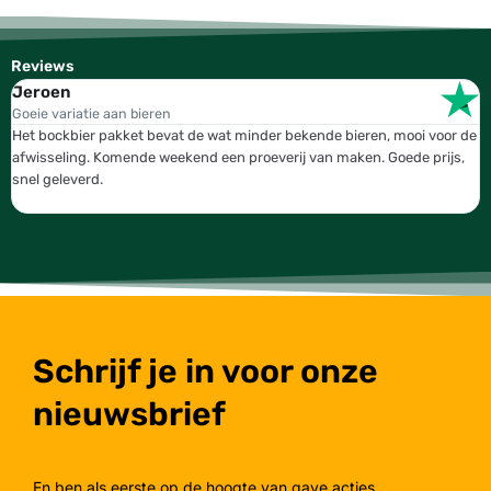
Reviews
Jeroen
W
Goeie variatie aan bieren
T
Het bockbier pakket bevat de wat minder bekende bieren, mooi voor de
W
afwisseling. Komende weekend een proeverij van maken. Goede prijs,
b
snel geleverd.
g
Schrijf je in voor onze
nieuwsbrief
En ben als eerste op de hoogte van gave acties,