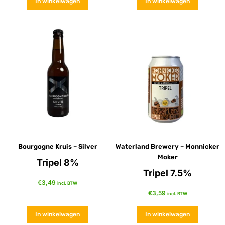
In winkelwagen
In winkelwagen
Bourgogne Kruis – Silver
Waterland Brewery – Monnicker
Moker
Tripel 8%
Tripel 7.5%
€
3,49
incl. BTW
€
3,59
incl. BTW
In winkelwagen
In winkelwagen