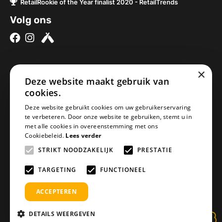
RetailRookie of the Year finalist 2020 - RetailTrends
Volg ons
×
Over ons
Contact
Deze website maakt gebruik van
Brouwerijen
Nieuwe Baan 2a
cookies.
Onze bieren
5076SV Haaren
Deze website gebruikt cookies om uw gebruikerservaring
Onze bierpakketten
Nederland
te verbeteren. Door onze website te gebruiken, stemt u in
met alle cookies in overeenstemming met ons
Biercheque inleveren
info@geheimbiertje.nl
Cookiebeleid.
Lees verder
Bier archief
KVK: 76419304
STRIKT NOODZAKELIJK
PRESTATIE
Adventskalender
BTW: NL860617841B01
Blogs
TARGETING
FUNCTIONEEL
ACCEPTEREN
DETAILS WEERGEVEN