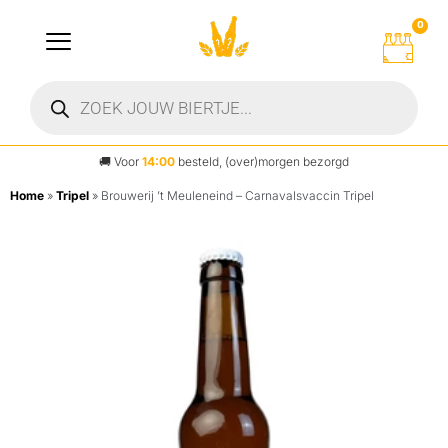
0
🚚
Voor
14:00
besteld, (over)morgen bezorgd
Home
»
Tripel
»
Brouwerij ’t Meuleneind – Carnavalsvaccin Tripel