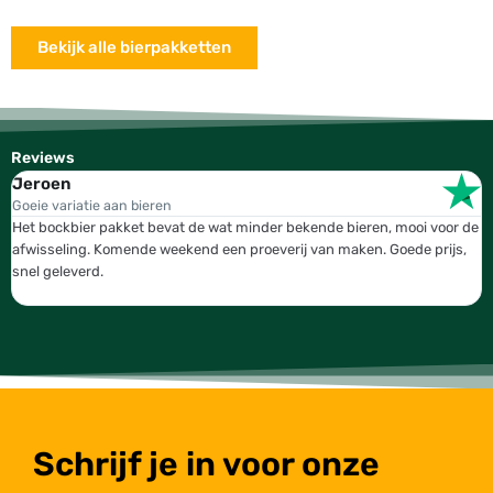
Bekijk alle bierpakketten
Reviews
Jeroen
W
Goeie variatie aan bieren
T
Het bockbier pakket bevat de wat minder bekende bieren, mooi voor de
W
afwisseling. Komende weekend een proeverij van maken. Goede prijs,
b
snel geleverd.
g
Schrijf je in voor onze