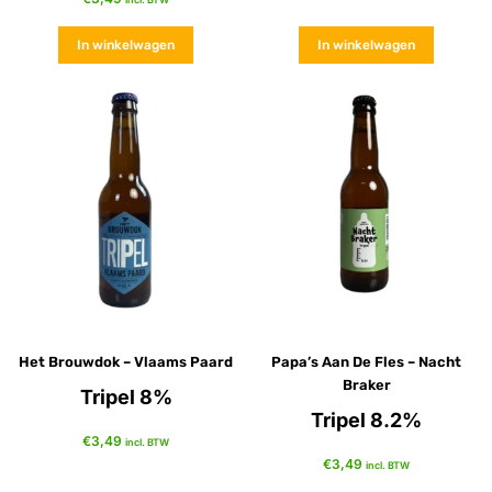
In winkelwagen
In winkelwagen
Het Brouwdok – Vlaams Paard
Papa’s Aan De Fles – Nacht
Braker
Tripel 8%
Tripel 8.2%
€
3,49
incl. BTW
€
3,49
incl. BTW