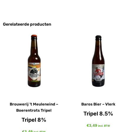
Gerelateerde producten
Brouwerij ’t Meuleneind –
Baros Bier – Vlerk
Boerentrots Tripel
Tripel 8.5%
Tripel 8%
€
3,49
incl. BTW
€
3,49
incl. BTW