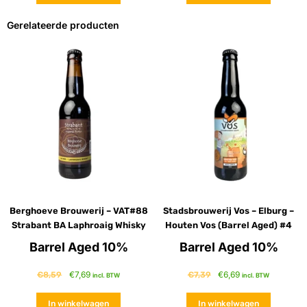
Gerelateerde producten
Berghoeve Brouwerij – VAT#88
Stadsbrouwerij Vos – Elburg –
Strabant BA Laphroaig Whisky
Houten Vos (Barrel Aged) #4
Barrel Aged 10%
Barrel Aged 10%
€
7,69
€
6,69
€
8,59
€
7,39
incl. BTW
incl. BTW
In winkelwagen
In winkelwagen