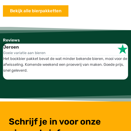
Bekijk alle bierpakketten
Reviews
Jeroen
W
Goeie variatie aan bieren
T
Het bockbier pakket bevat de wat minder bekende bieren, mooi voor de
W
afwisseling. Komende weekend een proeverij van maken. Goede prijs,
b
snel geleverd.
g
Schrijf je in voor onze