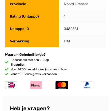
Provincie
Noord-Brabant
Rating (Untappd)
1
Untappd ID
3489831
Verpakking
Fles
Waarom GeheimBiertje?
Beoordeeld met een
9.8
op
Trustpilot
Voor 14:00 besteld
(over)morgen in huis
Vanaf 100 euro
gratis verzonden
Heb je vragen?