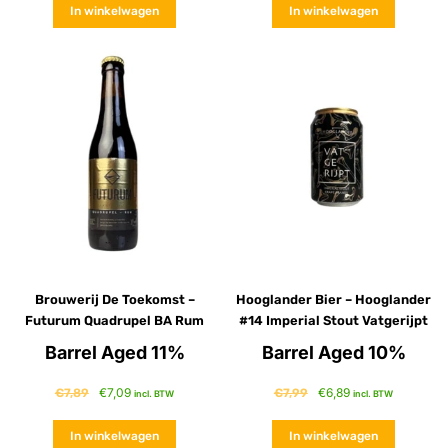
In winkelwagen
In winkelwagen
Brouwerij De Toekomst –
Hooglander Bier – Hooglander
Futurum Quadrupel BA Rum
#14 Imperial Stout Vatgerijpt
Barrel Aged 11%
Barrel Aged 10%
€
7,09
€
6,89
€
7,89
€
7,99
incl. BTW
incl. BTW
In winkelwagen
In winkelwagen