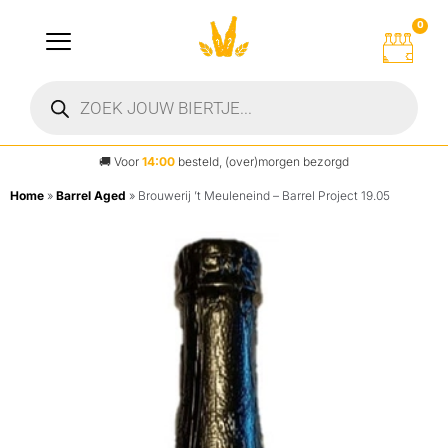
0
🚚
Voor
14:00
besteld, (over)morgen bezorgd
Home
»
Barrel Aged
»
Brouwerij ’t Meuleneind – Barrel Project 19.05