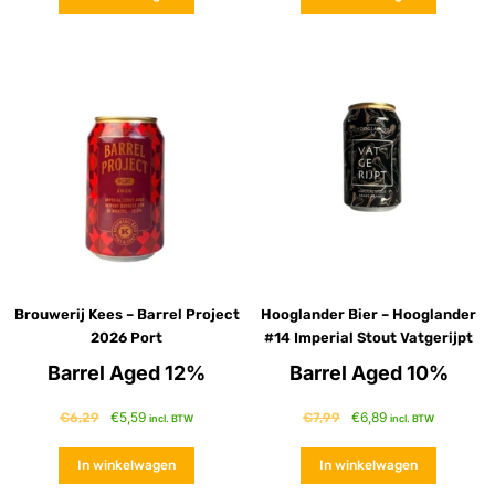
Brouwerij Kees – Barrel Project
Hooglander Bier – Hooglander
2026 Port
#14 Imperial Stout Vatgerijpt
Barrel Aged 12%
Barrel Aged 10%
€
5,59
€
6,89
€
6,29
€
7,99
incl. BTW
incl. BTW
In winkelwagen
In winkelwagen