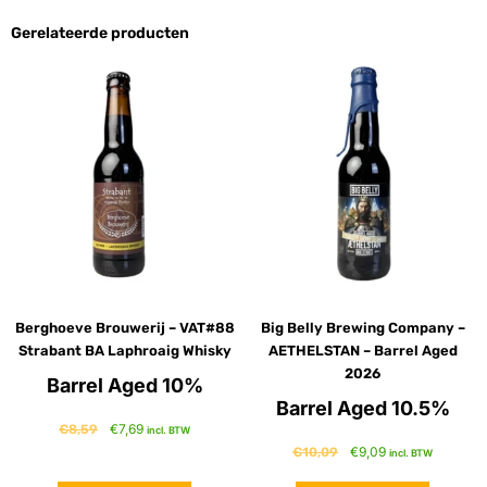
Gerelateerde producten
Berghoeve Brouwerij – VAT#88
Big Belly Brewing Company –
Strabant BA Laphroaig Whisky
AETHELSTAN – Barrel Aged
2026
Barrel Aged 10%
Barrel Aged 10.5%
€
7,69
€
8,59
incl. BTW
€
9,09
€
10,09
incl. BTW