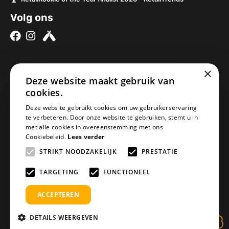
Volg ons
×
Over ons
Contact
Deze website maakt gebruik van
Brouwerijen
Nieuwe Baan 2a
cookies.
Onze bieren
5076SV Haaren
Deze website gebruikt cookies om uw gebruikerservaring
Onze bierpakketten
Nederland
te verbeteren. Door onze website te gebruiken, stemt u in
met alle cookies in overeenstemming met ons
Biercheque inleveren
info@geheimbiertje.nl
Cookiebeleid.
Lees verder
Bier archief
KVK: 76419304
STRIKT NOODZAKELIJK
PRESTATIE
Adventskalender
BTW: NL860617841B01
Blogs
TARGETING
FUNCTIONEEL
ACCEPTEREN
DETAILS WEERGEVEN