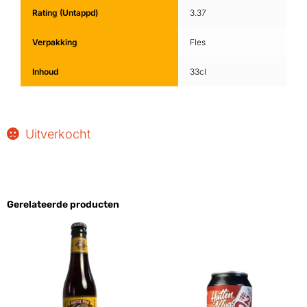
Rating (Untappd)
3.37
Verpakking
Fles
Inhoud
33cl
Uitverkocht
Gerelateerde producten