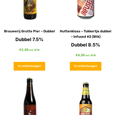
Brouwerij Grutte Pier – Dubbel
Huttenkloas – Tukkertje dubbel
– Infused #2 (Blik)
Dubbel 7.5%
Dubbel 8.5%
€
3,49
incl. BTW
€
4,59
incl. BTW
In winkelwagen
In winkelwagen