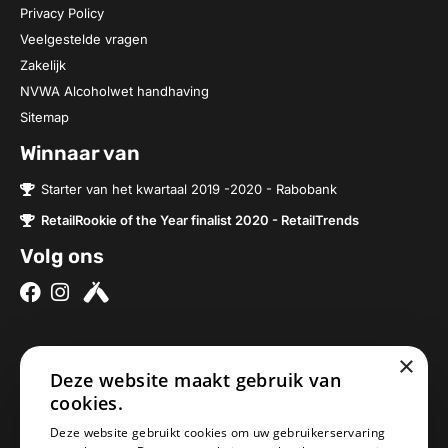
Privacy Policy
Veelgestelde vragen
Zakelijk
NVWA Alcoholwet handhaving
Sitemap
Winnaar van
Starter van het kwartaal 2019 -2020 - Rabobank
RetailRookie of the Year finalist 2020 - RetailTrends
Volg ons
×
Over ons
Contact
Deze website maakt gebruik van
cookies.
Brouwerijen
Nieuwe Baan 2a
Onze bieren
5076SV Haaren
Deze website gebruikt cookies om uw gebruikerservaring