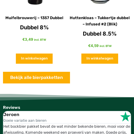
Muifelbrouwerij – 1357 Dubbel
Huttenkloas – Tukkertje dubbel
– Infused #2 (Blik)
Dubbel 8%
Dubbel 8.5%
€
3,49
incl. BTW
€
4,59
incl. BTW
In winkelwagen
In winkelwagen
Bekijk alle bierpakketten
Reviews
Jeroen
W
Goeie variatie aan bieren
T
Het bockbier pakket bevat de wat minder bekende bieren, mooi voor de
W
afwisseling. Komende weekend een proeverij van maken. Goede prijs,
b