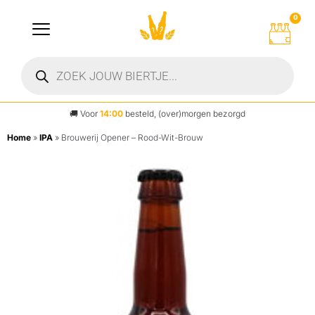
0
🚚
Voor
14:00
besteld, (over)morgen bezorgd
Home
»
IPA
»
Brouwerij Opener – Rood-Wit-Brouw