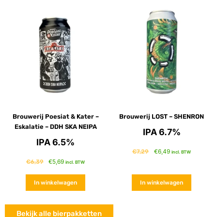
Brouwerij Poesiat & Kater –
Brouwerij LOST – SHENRON
Eskalatie – DDH SKA NEIPA
IPA 6.7%
IPA 6.5%
€
6,49
€
7,29
incl. BTW
€
5,69
€
6,39
incl. BTW
In winkelwagen
In winkelwagen
Bekijk alle bierpakketten