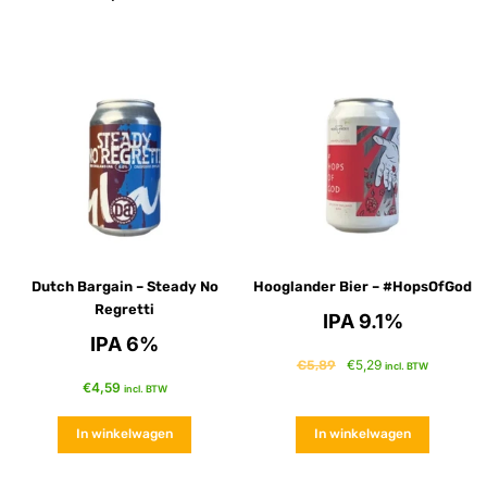
Dutch Bargain – Steady No
Hooglander Bier – #HopsOfGod
Regretti
IPA 9.1%
IPA 6%
€
5,29
€
5,89
incl. BTW
€
4,59
incl. BTW
In winkelwagen
In winkelwagen