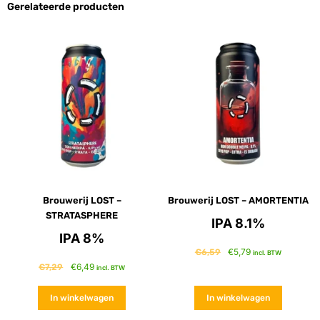
Gerelateerde producten
Brouwerij LOST –
Brouwerij LOST – AMORTENTIA
STRATASPHERE
IPA 8.1%
IPA 8%
€
5,79
€
6,59
incl. BTW
€
6,49
€
7,29
incl. BTW
In winkelwagen
In winkelwagen