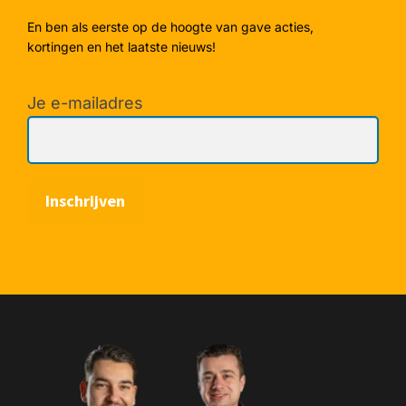
En ben als eerste op de hoogte van gave acties,
kortingen en het laatste nieuws!
Je e-mailadres