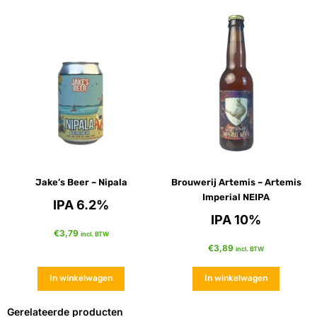
Jake’s Beer – Nipala
Brouwerij Artemis – Artemis
Imperial NEIPA
IPA 6.2%
IPA 10%
€
3,79
incl. BTW
€
3,89
incl. BTW
In winkelwagen
In winkelwagen
Gerelateerde producten