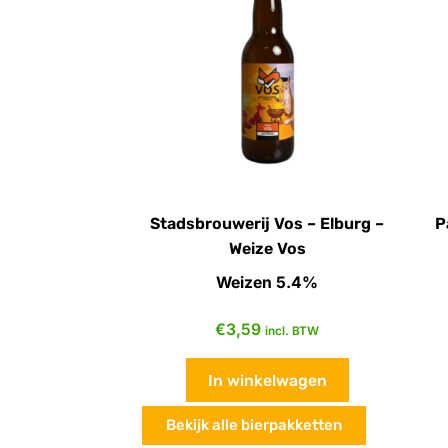
Stadsbrouwerij Vos – Elburg –
P
Weize Vos
Weizen 5.4%
€
3,59
incl. BTW
In winkelwagen
Bekijk alle bierpakketten