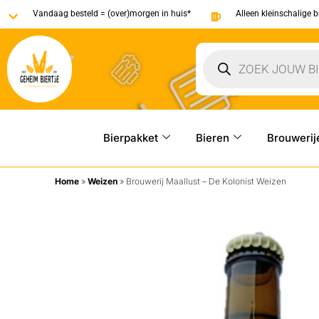
Vandaag besteld = (over)morgen in huis*
Alleen kleinschalige 
Bierpakket
Bieren
Brouwerij
Home
»
Weizen
»
Brouwerij Maallust – De Kolonist Weizen