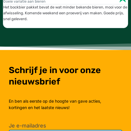
Goeie variatie aan bieren
T
Het bockbier pakket bevat de wat minder bekende bieren, mooi voor de
W
afwisseling. Komende weekend een proeverij van maken. Goede prijs,
b
snel geleverd.
g
Schrijf je in voor onze
nieuwsbrief
En ben als eerste op de hoogte van gave acties,
kortingen en het laatste nieuws!
Je e-mailadres