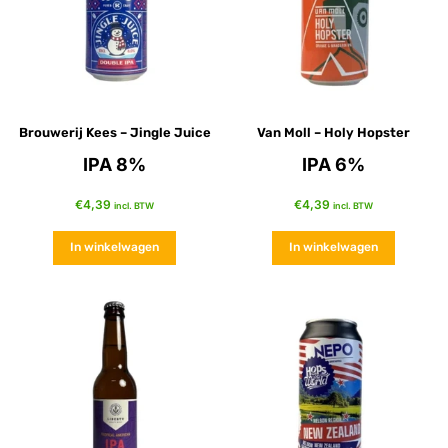
Brouwerij Kees – Jingle Juice
Van Moll – Holy Hopster
IPA 8%
IPA 6%
€
4,39
€
4,39
incl. BTW
incl. BTW
In winkelwagen
In winkelwagen