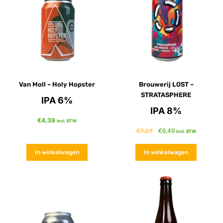
Van Moll – Holy Hopster
Brouwerij LOST –
STRATASPHERE
IPA 6%
IPA 8%
€
4,39
incl. BTW
€
6,49
€
7,29
incl. BTW
In winkelwagen
In winkelwagen