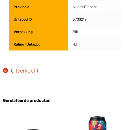
Provincie
Noord-Brabant
Untappd ID
5733219
Verpakking
Blik
Rating (Untappd)
4.1
Uitverkocht
Gerelateerde producten