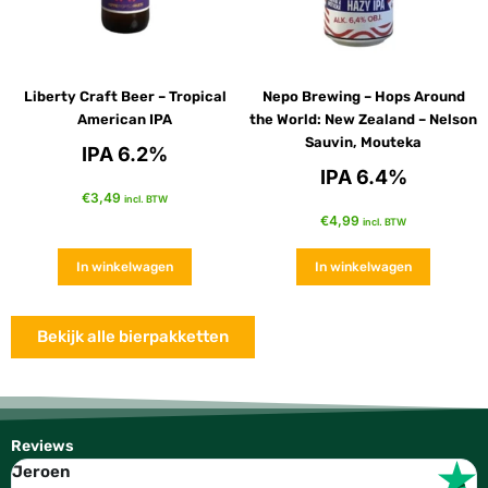
Liberty Craft Beer – Tropical
Nepo Brewing – Hops Around
American IPA
the World: New Zealand – Nelson
Sauvin, Mouteka
IPA 6.2%
IPA 6.4%
€
3,49
incl. BTW
€
4,99
incl. BTW
In winkelwagen
In winkelwagen
Bekijk alle bierpakketten
Reviews
Jeroen
W