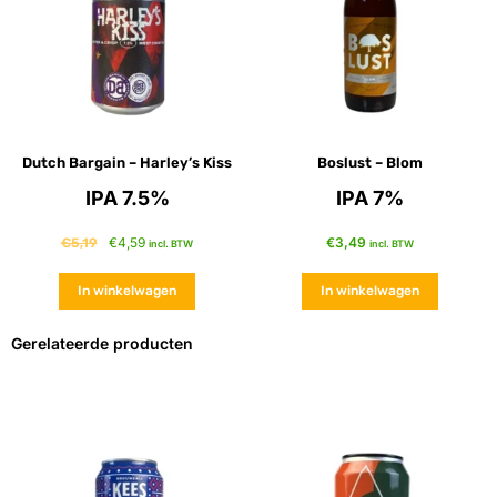
Dutch Bargain – Harley’s Kiss
Boslust – Blom
IPA 7.5%
IPA 7%
€
4,59
€
3,49
€
5,19
incl. BTW
incl. BTW
In winkelwagen
In winkelwagen
Gerelateerde producten