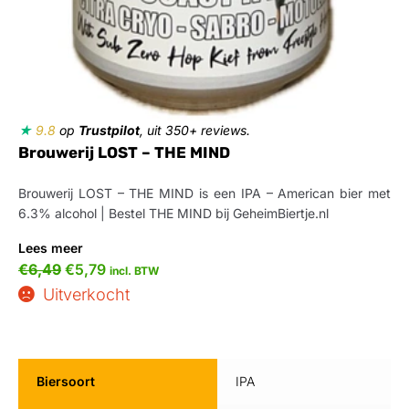
★
9.8
op
Trustpilot
, uit 350+ reviews.
Brouwerij LOST – THE MIND
Brouwerij LOST – THE MIND is een IPA – American bier met
6.3% alcohol | Bestel THE MIND bij GeheimBiertje.nl
Lees meer
€
6,49
€
5,79
incl. BTW
Uitverkocht
Biersoort
IPA