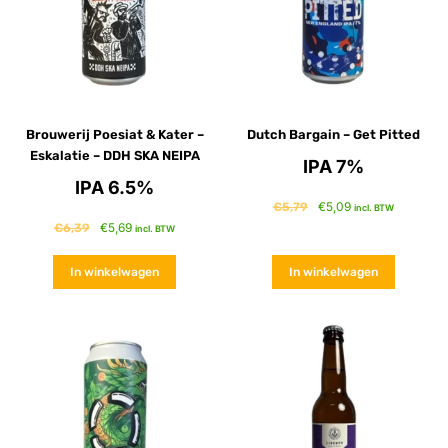
Brouwerij Poesiat & Kater –
Dutch Bargain – Get Pitted
Eskalatie – DDH SKA NEIPA
IPA 7%
IPA 6.5%
€
5,09
€
5,79
incl. BTW
€
5,69
€
6,39
incl. BTW
In winkelwagen
In winkelwagen