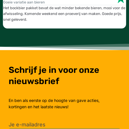
Goeie variatie aan bieren
T
Het bockbier pakket bevat de wat minder bekende bieren, mooi voor de
W
afwisseling. Komende weekend een proeverij van maken. Goede prijs,
b
snel geleverd.
g
Schrijf je in voor onze
nieuwsbrief
En ben als eerste op de hoogte van gave acties,
kortingen en het laatste nieuws!
Je e-mailadres