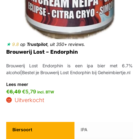
★
9.8
op
Trustpilot
, uit 350+ reviews.
Brouwerij Lost – Endorphin
Brouwerij Lost Endorphin is een ipa bier met 6.7%
alcohol|Bestel je Brouwerij Lost Endorphin bij Geheimbiertje.nl
Lees meer
€
6,49
€
5,79
incl. BTW
Uitverkocht
Biersoort
IPA