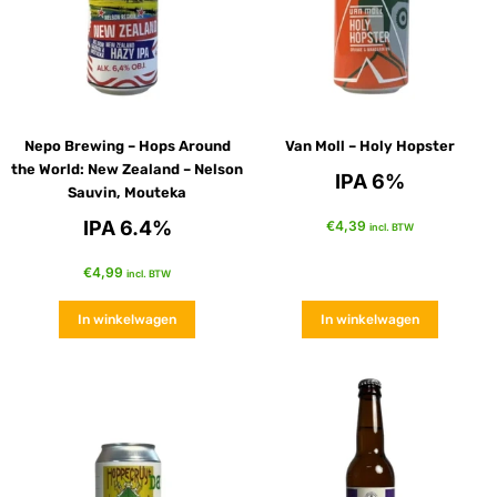
Nepo Brewing – Hops Around
Van Moll – Holy Hopster
the World: New Zealand – Nelson
IPA 6%
Sauvin, Mouteka
IPA 6.4%
€
4,39
incl. BTW
€
4,99
incl. BTW
In winkelwagen
In winkelwagen