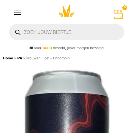
0
🚚
Voor
14:00
besteld, (over)morgen bezorgd
Home
»
IPA
»
Brouwerij Lost – Endorphin