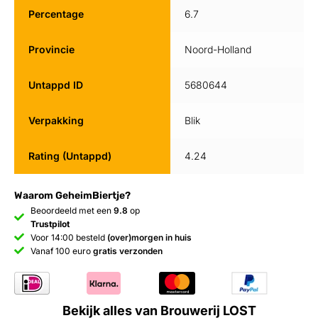
Percentage
6.7
Provincie
Noord-Holland
Untappd ID
5680644
Verpakking
Blik
Rating (Untappd)
4.24
Waarom GeheimBiertje?
Beoordeeld met een
9.8
op
Trustpilot
Voor 14:00 besteld
(over)morgen in huis
Vanaf 100 euro
gratis verzonden
Bekijk alles van Brouwerij LOST