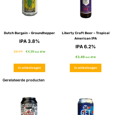
Dutch Bargain – Groundhopper
Liberty Craft Beer – Tropical
American IPA
IPA 3.8%
IPA 6.2%
€
4,99
€
5,99
incl. BTW
€
3,49
incl. BTW
In winkelwagen
In winkelwagen
Gerelateerde producten