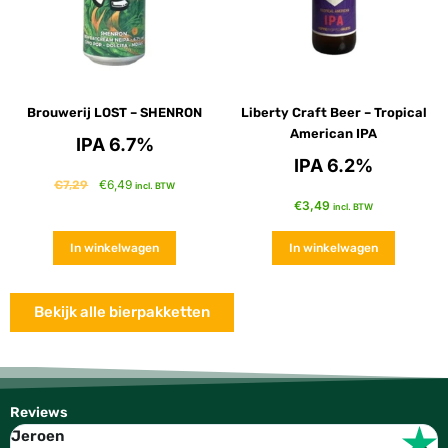
Brouwerij LOST – SHENRON
Liberty Craft Beer – Tropical
American IPA
IPA 6.7%
IPA 6.2%
€
6,49
€
7,29
incl. BTW
€
3,49
incl. BTW
In winkelwagen
In winkelwagen
Bekijk alle bierpakketten
Reviews
Jeroen
W