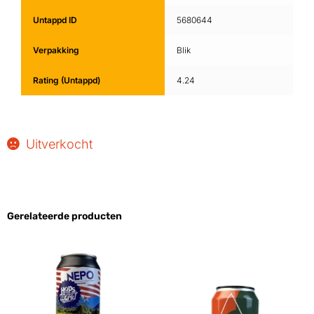
Untappd ID
5680644
Verpakking
Blik
Rating (Untappd)
4.24
Uitverkocht
Gerelateerde producten