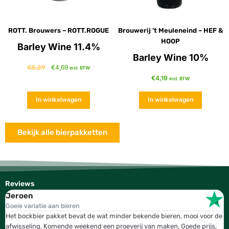
ROTT. Brouwers – ROTT.ROGUE
Brouwerij ’t Meuleneind – HEF &
HOOP
Barley Wine 11.4%
Barley Wine 10%
€
4,69
€
5,29
incl. BTW
€
4,19
incl. BTW
In winkelwagen
In winkelwagen
Bekijk alle bierpakketten
Reviews
Jeroen
W
Goeie variatie aan bieren
T
Het bockbier pakket bevat de wat minder bekende bieren, mooi voor de
W
afwisseling. Komende weekend een proeverij van maken. Goede prijs,
b