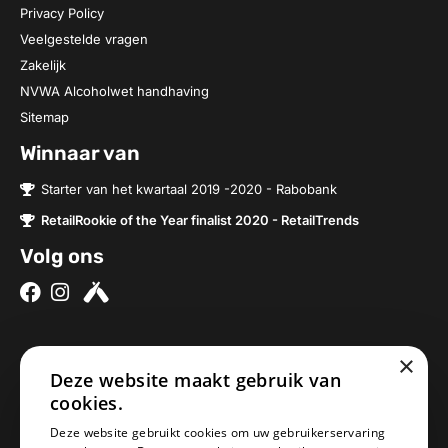
Privacy Policy
Veelgestelde vragen
Zakelijk
NVWA Alcoholwet handhaving
Sitemap
Winnaar van
Starter van het kwartaal 2019 -2020 - Rabobank
RetailRookie of the Year finalist 2020 - RetailTrends
Volg ons
×
Over ons
Contact
Deze website maakt gebruik van
cookies.
Brouwerijen
Nieuwe Baan 2a
Onze bieren
5076SV Haaren
Deze website gebruikt cookies om uw gebruikerservaring