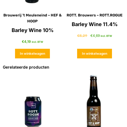
Brouwerij ’t Meuleneind – HEF &
ROTT. Brouwers – ROTT.ROGUE
HOOP
Barley Wine 11.4%
Barley Wine 10%
€
4,69
€
5,29
incl. BTW
€
4,19
incl. BTW
In winkelwagen
In winkelwagen
Gerelateerde producten