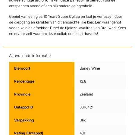
fluweelachtige afdronk maken deze Barleywine perfect voor een
ontspannen avond of een bijzondere gelegenheid.
Geniet van een glas 10 Years Super Collab en laat je verrassen door
de diepgang en karakter van dit ambachtelijke bier. Een waar genot
voor elke bierliefhebber. Proef de tijdloze kwaliteit van Brouwerij Kees
en ervaar zelf waarom deze collab een must-have is!
Aanvullende informatie
Biersoort
Barley Wine
Percentage
12.8
Provincie
Zeeland
Untappd ID
6316421
Verpakking
Blik
Rating (Untappd)
4.01