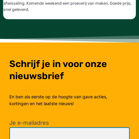
afwisseling. Komende weekend een proeverij van maken. Goede prijs,
b
snel geleverd.
g
Schrijf je in voor onze
nieuwsbrief
En ben als eerste op de hoogte van gave acties,
kortingen en het laatste nieuws!
Je e-mailadres