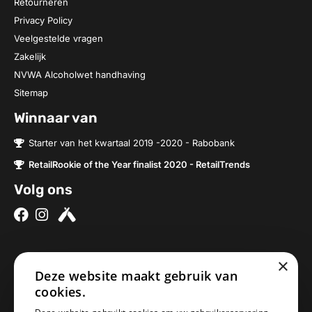
Retourneren
Privacy Policy
Veelgestelde vragen
Zakelijk
NVWA Alcoholwet handhaving
Sitemap
Winnaar van
Starter van het kwartaal 2019 -2020 - Rabobank
RetailRookie of the Year finalist 2020 - RetailTrends
Volg ons
×
Over ons
Contact
Deze website maakt gebruik van
Brouwerijen
Nieuwe Baan 2a
cookies.
Onze bieren
5076SV Haaren