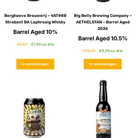
Berghoeve Brouwerij – VAT#88
Big Belly Brewing Company –
Strabant BA Laphroaig Whisky
AETHELSTAN – Barrel Aged
2026
Barrel Aged 10%
Barrel Aged 10.5%
€
7,69
€
8,59
incl. BTW
€
9,09
€
10,09
incl. BTW
In winkelwagen
In winkelwagen