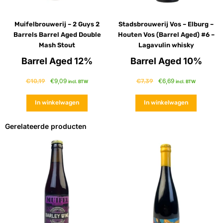
Muifelbrouwerij – 2 Guys 2
Stadsbrouwerij Vos – Elburg –
Barrels Barrel Aged Double
Houten Vos (Barrel Aged) #6 –
Mash Stout
Lagavulin whisky
Barrel Aged 12%
Barrel Aged 10%
€
9,09
€
6,69
€
10,19
€
7,39
incl. BTW
incl. BTW
In winkelwagen
In winkelwagen
Gerelateerde producten