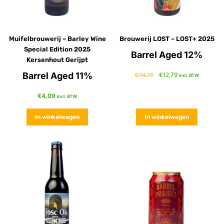
Muifelbrouwerij – Barley Wine
Brouwerij LOST – LOST+ 2025
Special Edition 2025
Barrel Aged 12%
Kersenhout Gerijpt
Barrel Aged 11%
€
12,79
€
14,19
incl. BTW
€
4,09
incl. BTW
In winkelwagen
In winkelwagen