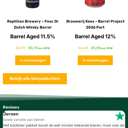
Reptilian Brewery – Fosc Or
Brouwerij Kees – Barrel Project
Dutch Whisky Barrel
2026 Port
Barrel Aged 11.5%
Barrel Aged 12%
€
8,79
€
5,59
€
9,79
€
6,29
incl. BTW
incl. BTW
In winkelwagen
In winkelwagen
Bekijk alle bierpakketten
Reviews
Jeroen
W
Goeie variatie aan bieren
T
Het bockbier pakket bevat de wat minder bekende bieren, mooi voor de
W