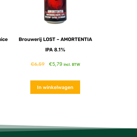
uice
Brouwerij LOST – AMORTENTIA
IPA 8.1%
€
6,59
€
5,79
incl. BTW
In winkelwagen