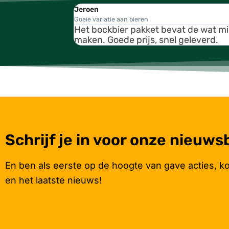
Jeroen
Goeie variatie aan bieren
Het bockbier pakket bevat de wat m
maken. Goede prijs, snel geleverd.
Schrijf je in voor onze nieuws
En ben als eerste op de hoogte van gave acties, k
en het laatste nieuws!