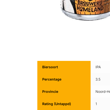
Biersoort
IPA
Percentage
3.5
Provincie
Noord-Ho
Rating (Untappd)
1