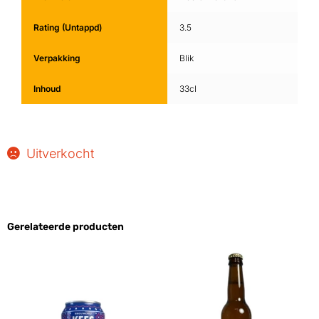
Rating (Untappd)
3.5
Verpakking
Blik
Inhoud
33cl
Uitverkocht
Gerelateerde producten