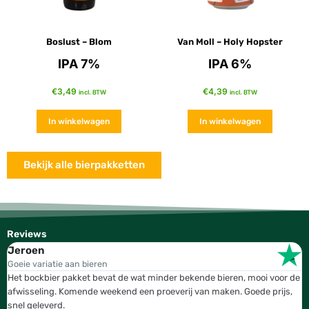
Boslust – Blom
Van Moll – Holy Hopster
IPA 7%
IPA 6%
€
3,49
€
4,39
incl. BTW
incl. BTW
In winkelwagen
In winkelwagen
Bekijk alle bierpakketten
Reviews
Jeroen
W
Goeie variatie aan bieren
T
Het bockbier pakket bevat de wat minder bekende bieren, mooi voor de
W
afwisseling. Komende weekend een proeverij van maken. Goede prijs,
b
snel geleverd.
g