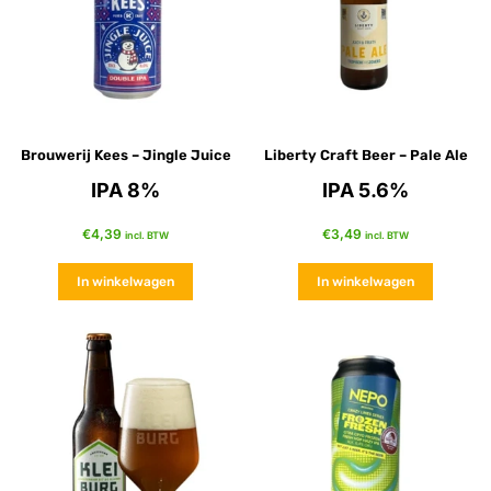
Brouwerij Kees – Jingle Juice
Liberty Craft Beer – Pale Ale
IPA 8%
IPA 5.6%
€
4,39
€
3,49
incl. BTW
incl. BTW
In winkelwagen
In winkelwagen