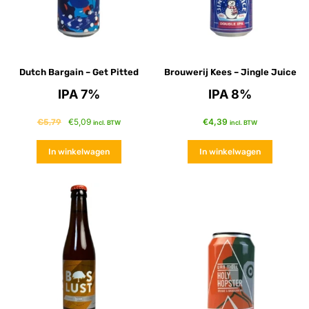
Dutch Bargain – Get Pitted
Brouwerij Kees – Jingle Juice
IPA 7%
IPA 8%
€
5,09
€
4,39
€
5,79
incl. BTW
incl. BTW
In winkelwagen
In winkelwagen