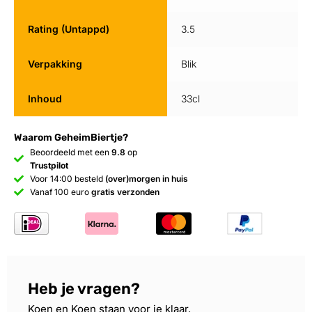
Rating (Untappd)
3.5
Verpakking
Blik
Inhoud
33cl
Waarom GeheimBiertje?
Beoordeeld met een
9.8
op
Trustpilot
Voor 14:00 besteld
(over)morgen in huis
Vanaf 100 euro
gratis verzonden
Heb je vragen?
Koen en Koen staan voor je klaar.