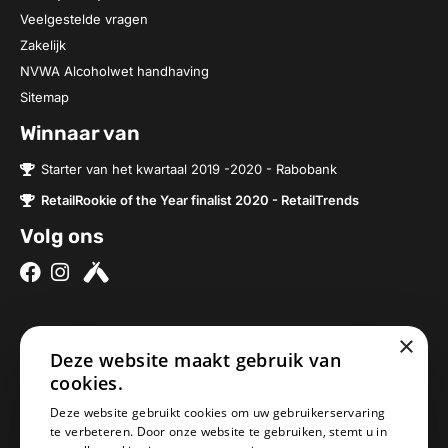
Veelgestelde vragen
Zakelijk
NVWA Alcoholwet handhaving
Sitemap
Winnaar van
Starter van het kwartaal 2019 -2020 - Rabobank
RetailRookie of the Year finalist 2020 - RetailTrends
Volg ons
×
Over ons
Contact
Deze website maakt gebruik van
cookies.
Brouwerijen
Nieuwe Baan 2a
Onze bieren
5076SV Haaren
Deze website gebruikt cookies om uw gebruikerservaring
te verbeteren. Door onze website te gebruiken, stemt u in
Onze bierpakketten
Nederland