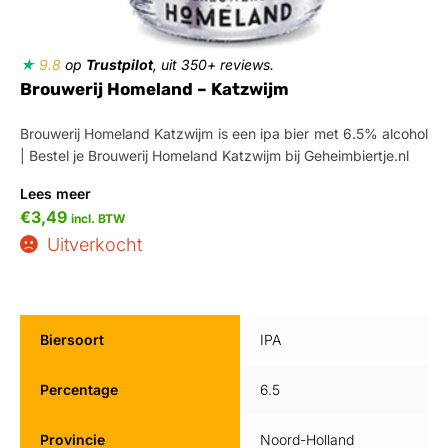
★
9.8
op
Trustpilot
, uit 350+ reviews.
Brouwerij Homeland – Katzwijm
Brouwerij Homeland Katzwijm is een ipa bier met 6.5% alcohol
| Bestel je Brouwerij Homeland Katzwijm bij Geheimbiertje.nl
Lees meer
€
3,49
incl. BTW
Uitverkocht
Biersoort
IPA
Percentage
6.5
Provincie
Noord-Holland