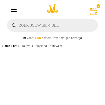
0
🚚
Voor
14:00
besteld, (over)morgen bezorgd
Home
»
IPA
»
Brouwerij Homeland – Katzwijm