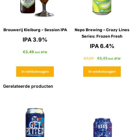
Brouwerij Kleiburg – Session IPA
Nepo Brewing – Crazy Lines
Series: Frozen Fresh
IPA 3.9%
IPA 6.4%
€
3,49
incl. BTW
€
6,49
€
7,29
incl. BTW
In winkelwagen
In winkelwagen
Gerelateerde producten