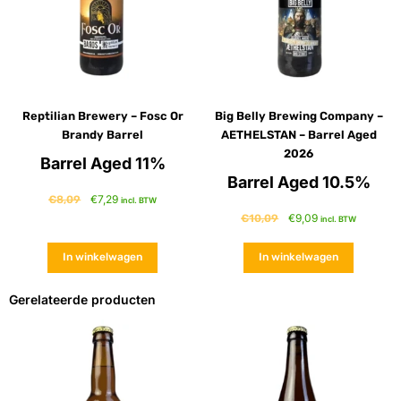
Reptilian Brewery – Fosc Or
Big Belly Brewing Company –
Brandy Barrel
AETHELSTAN – Barrel Aged
2026
Barrel Aged 11%
Barrel Aged 10.5%
€
7,29
€
8,09
incl. BTW
€
9,09
€
10,09
incl. BTW
In winkelwagen
In winkelwagen
Gerelateerde producten