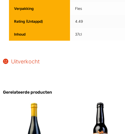
Verpakking
Fles
Rating (Untappd)
4.49
Inhoud
37cl
Uitverkocht
Gerelateerde producten