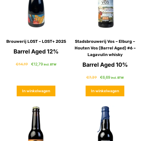
Brouwerij LOST – LOST+ 2025
Stadsbrouwerij Vos – Elburg –
Houten Vos (Barrel Aged) #6 –
Barrel Aged 12%
Lagavulin whisky
Barrel Aged 10%
€
12,79
€
14,19
incl. BTW
€
6,69
€
7,39
incl. BTW
In winkelwagen
In winkelwagen