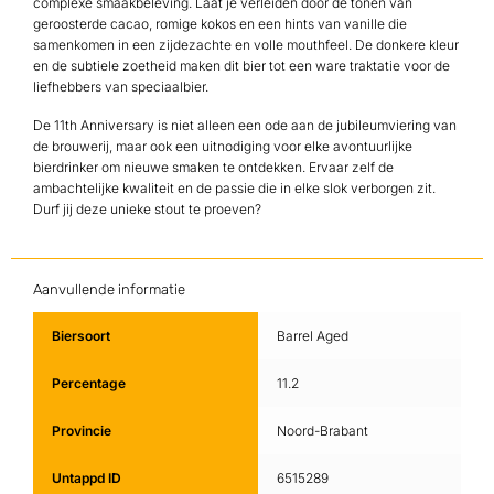
complexe smaakbeleving. Laat je verleiden door de tonen van
geroosterde cacao, romige kokos en een hints van vanille die
samenkomen in een zijdezachte en volle mouthfeel. De donkere kleur
en de subtiele zoetheid maken dit bier tot een ware traktatie voor de
liefhebbers van speciaalbier.
De 11th Anniversary is niet alleen een ode aan de jubileumviering van
de brouwerij, maar ook een uitnodiging voor elke avontuurlijke
bierdrinker om nieuwe smaken te ontdekken. Ervaar zelf de
ambachtelijke kwaliteit en de passie die in elke slok verborgen zit.
Durf jij deze unieke stout te proeven?
Aanvullende informatie
Biersoort
Barrel Aged
Percentage
11.2
Provincie
Noord-Brabant
Untappd ID
6515289