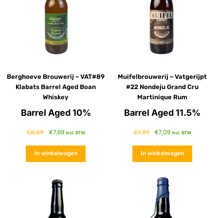
Berghoeve Brouwerij – VAT#89
Muifelbrouwerij – Vatgerijpt
Klabats Barrel Aged Boan
#22 Nondeju Grand Cru
Whiskey
Martinique Rum
Barrel Aged 10%
Barrel Aged 11.5%
€
7,69
€
7,09
€
8,59
€
7,89
incl. BTW
incl. BTW
In winkelwagen
In winkelwagen