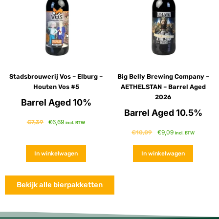
Stadsbrouwerij Vos – Elburg –
Big Belly Brewing Company –
Houten Vos #5
AETHELSTAN – Barrel Aged
2026
Barrel Aged 10%
Barrel Aged 10.5%
€
6,69
€
7,39
incl. BTW
€
9,09
€
10,09
incl. BTW
In winkelwagen
In winkelwagen
Bekijk alle bierpakketten