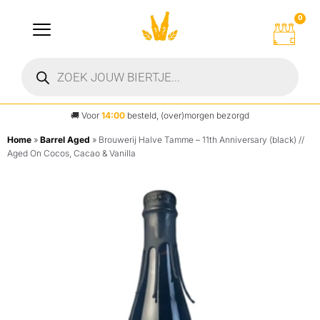
0
🚚
Voor
14:00
besteld, (over)morgen bezorgd
Home
»
Barrel Aged
»
Brouwerij Halve Tamme – 11th Anniversary (black) //
Aged On Cocos, Cacao & Vanilla