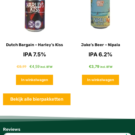
Dutch Bargain – Harley’s Kiss
Jake’s Beer – Nipala
IPA 7.5%
IPA 6.2%
€
4,59
€
3,79
€
5,19
incl. BTW
incl. BTW
In winkelwagen
In winkelwagen
Bekijk alle bierpakketten
Reviews