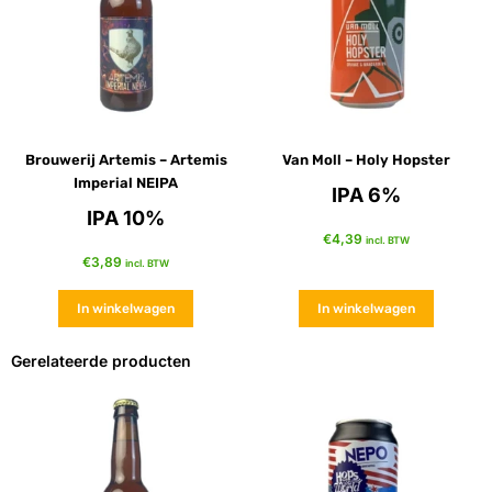
Brouwerij Artemis – Artemis
Van Moll – Holy Hopster
Imperial NEIPA
IPA 6%
IPA 10%
€
4,39
incl. BTW
€
3,89
incl. BTW
In winkelwagen
In winkelwagen
Gerelateerde producten