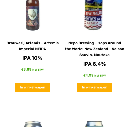
Brouwerij Artemis – Artemis
Nepo Brewing – Hops Around
Imperial NEIPA
the World: New Zealand – Nelson
Sauvin, Mouteka
IPA 10%
IPA 6.4%
€
3,89
incl. BTW
€
4,99
incl. BTW
In winkelwagen
In winkelwagen