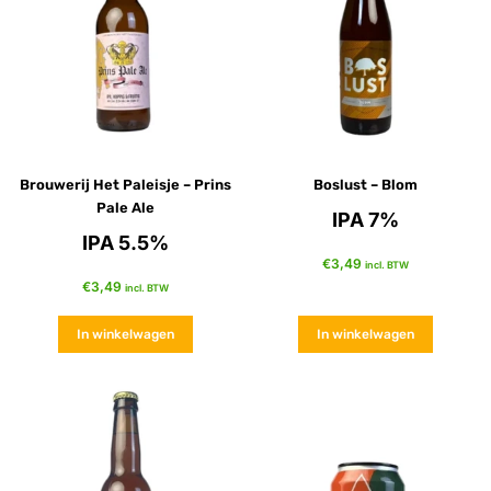
Brouwerij Het Paleisje – Prins
Boslust – Blom
Pale Ale
IPA 7%
IPA 5.5%
€
3,49
incl. BTW
€
3,49
incl. BTW
In winkelwagen
In winkelwagen