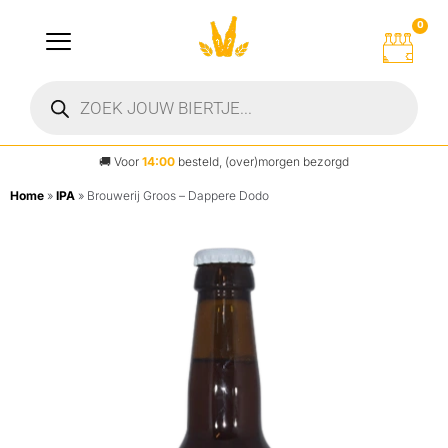
0
🚚
Voor
14:00
besteld, (over)morgen bezorgd
Home
»
IPA
»
Brouwerij Groos – Dappere Dodo