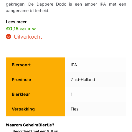
gekregen. De Dappere Dodo is een amber IPA met een
aangename bitterheid.
Lees meer
€
0,15
incl. BTW
Uitverkocht
Biersoort
IPA
Provincie
Zuid-Holland
Bierkleur
1
Verpakking
Fles
Waarom GeheimBiertje?
Beoordeeld met een
9.8
op