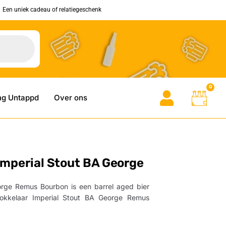
Een uniek cadeau of relatiegeschenk
0
ng Untappd
Over ons
Imperial Stout BA George
orge Remus Bourbon is een barrel aged bier
mokkelaar Imperial Stout BA George Remus