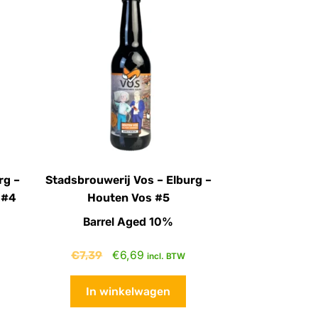
rg –
Stadsbrouwerij Vos – Elburg –
 #4
Houten Vos #5
Barrel Aged 10%
€
7,39
€
6,69
incl. BTW
In winkelwagen