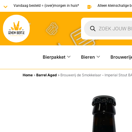
Vandaag besteld = (over)morgen in huis*
Alleen kleinschalige 
Bierpakket
Bieren
Brouwerij
Home
»
Barrel Aged
»
Brouwerij de Smokkelaar – Imperial Stout