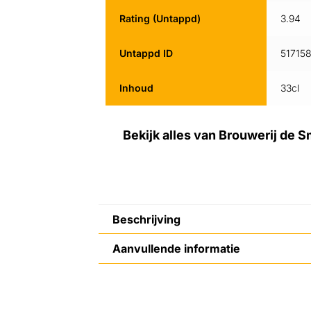
Rating (Untappd)
3.94
Untappd ID
51715
Inhoud
33cl
Bekijk alles van Brouwerij de 
Beschrijving
Aanvullende informatie