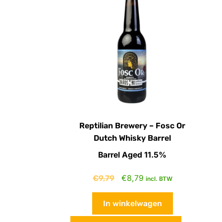
Reptilian Brewery – Fosc Or
Dutch Whisky Barrel
Barrel Aged 11.5%
€
9,79
€
8,79
incl. BTW
In winkelwagen