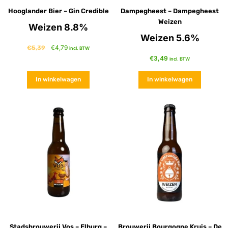
Hooglander Bier – Gin Credible
Dampegheest – Dampegheest
Weizen
Weizen 8.8%
Weizen 5.6%
€
4,79
€
5,39
incl. BTW
€
3,49
incl. BTW
In winkelwagen
In winkelwagen
Stadsbrouwerij Vos – Elburg –
Brouwerij Bourgogne Kruis – De