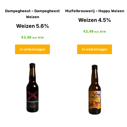
Dampegheest – Dampegheest
Muifelbrouwerij – Hoppy Weizen
Weizen
Weizen 4.5%
Weizen 5.6%
€
3,49
incl. BTW
€
3,49
incl. BTW
In winkelwagen
In winkelwagen