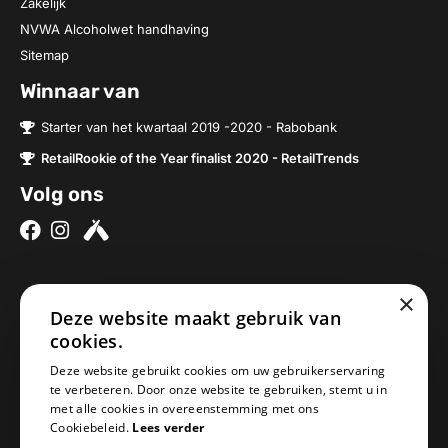
Zakelijk
NVWA Alcoholwet handhaving
Sitemap
Winnaar van
Starter van het kwartaal 2019 -2020 - Rabobank
RetailRookie of the Year finalist 2020 - RetailTrends
Volg ons
×
Over ons
Contact
Deze website maakt gebruik van
Brouwerijen
Nieuwe Baan 2a
cookies.
Onze bieren
5076SV Haaren
Deze website gebruikt cookies om uw gebruikerservaring
Onze bierpakketten
Nederland
te verbeteren. Door onze website te gebruiken, stemt u in
met alle cookies in overeenstemming met ons
Biercheque inleveren
info@geheimbiertje.nl
Cookiebeleid.
Lees verder
Bier archief
KVK: 76419304