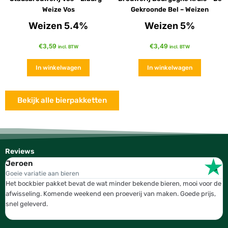
Weize Vos
Gekroonde Bel – Weizen
Weizen 5.4%
Weizen 5%
€
3,59
€
3,49
incl. BTW
incl. BTW
In winkelwagen
In winkelwagen
Bekijk alle bierpakketten
Reviews
Jeroen
W
Goeie variatie aan bieren
T
Het bockbier pakket bevat de wat minder bekende bieren, mooi voor de
W
afwisseling. Komende weekend een proeverij van maken. Goede prijs,
b
snel geleverd.
g