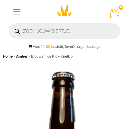
0
🚚
Voor
14:00
besteld, (over)morgen bezorgd
Home
»
Amber
»
Brouwerij de Kip – Krielkip