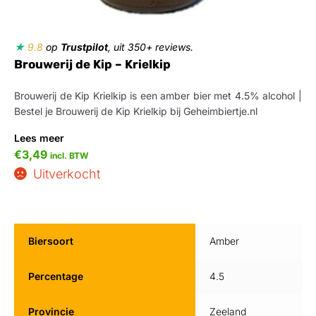
★
9.8
op
Trustpilot
, uit 350+ reviews.
Brouwerij de Kip – Krielkip
Brouwerij de Kip Krielkip is een amber bier met 4.5% alcohol |
Bestel je Brouwerij de Kip Krielkip bij Geheimbiertje.nl
Lees meer
€
3,49
incl. BTW
Uitverkocht
Biersoort
Amber
Percentage
4.5
Provincie
Zeeland