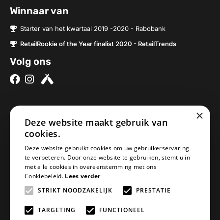
Winnaar van
Starter van het kwartaal 2019 -2020 - Rabobank
RetailRookie of the Year finalist 2020 - RetailTrends
Volg ons
×
Over ons
Contact
Deze website maakt gebruik van
cookies.
Brouwerijen
Nieuwe Baan 2a
Onze bieren
5076SV Haaren
Deze website gebruikt cookies om uw gebruikerservaring
te verbeteren. Door onze website te gebruiken, stemt u in
Onze bierpakketten
Nederland
met alle cookies in overeenstemming met ons
Biercheque inleveren
info@geheimbiertje.nl
Cookiebeleid.
Lees verder
Bier archief
KVK: 76419304
STRIKT NOODZAKELIJK
PRESTATIE
Adventskalender
BTW: NL860617841B01
Blogs
TARGETING
FUNCTIONEEL