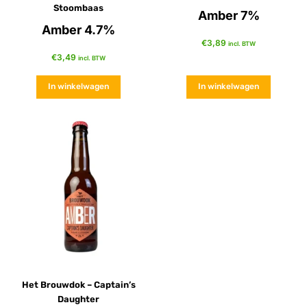
Stoombaas
Amber 7%
Amber 4.7%
€
3,89
incl. BTW
€
3,49
incl. BTW
In winkelwagen
In winkelwagen
Het Brouwdok – Captain’s
Daughter