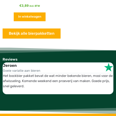
€
3,89
incl. BTW
In winkelwagen
Bekijk alle bierpakketten
Reviews
Jeroen
W
Goeie variatie aan bieren
T
Het bockbier pakket bevat de wat minder bekende bieren, mooi voor de
W
afwisseling. Komende weekend een proeverij van maken. Goede prijs,
b
snel geleverd.
g