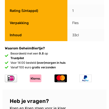
Rating (Untappd)
1
Verpakking
Fles
Inhoud
33cl
Waarom GeheimBiertje?
Beoordeeld met een
9.8
op
Trustpilot
Voor 14:00 besteld
(over)morgen in huis
Vanaf 100 euro
gratis verzonden
Heb je vragen?
Koen en Koen staan voor je klaar.