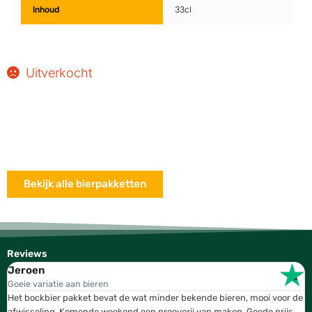
Inhoud
33cl
Uitverkocht
Bekijk alle bierpakketten
Reviews
Jeroen
W
Goeie variatie aan bieren
T
Het bockbier pakket bevat de wat minder bekende bieren, mooi voor de
W
afwisseling. Komende weekend een proeverij van maken. Goede prijs,
b