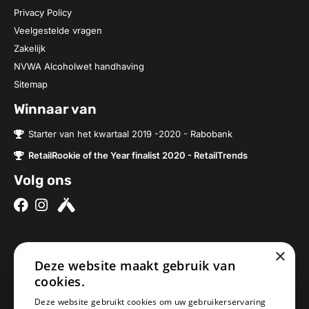
Privacy Policy
Veelgestelde vragen
Zakelijk
NVWA Alcoholwet handhaving
Sitemap
Winnaar van
Starter van het kwartaal 2019 -2020 - Rabobank
RetailRookie of the Year finalist 2020 - RetailTrends
Volg ons
×
Over ons
Contact
Deze website maakt gebruik van
Brouwerijen
Nieuwe Baan 2a
cookies.
Onze bieren
5076SV Haaren
Deze website gebruikt cookies om uw gebruikerservaring