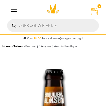
0
🚚
Voor
14:00
besteld, (over)morgen bezorgd
Home
»
Saison
»
Brouwerij Bliksem – Saison in the Abyss