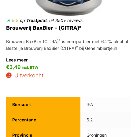
★
9.8
op
Trustpilot
, uit 350+ reviews.
Brouwerij BaxBier – (CITRA)²
Brouwerij BaxBier (CITRA)² is een ipa bier met 6.2% alcohol |
Bestel je Brouwerij BaxBier (CITRA)² bij Geheimbiertje.nl
Lees meer
€
3,49
incl. BTW
Uitverkocht
Biersoort
IPA
Percentage
6.2
Provincie
Groningen