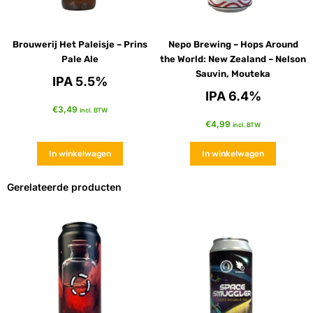
Brouwerij Het Paleisje – Prins
Nepo Brewing – Hops Around
Pale Ale
the World: New Zealand – Nelson
Sauvin, Mouteka
IPA 5.5%
IPA 6.4%
€
3,49
incl. BTW
€
4,99
incl. BTW
In winkelwagen
In winkelwagen
Gerelateerde producten