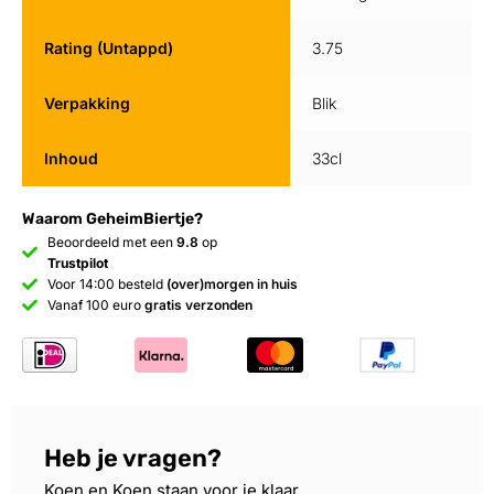
Rating (Untappd)
3.75
Verpakking
Blik
Inhoud
33cl
Waarom GeheimBiertje?
Beoordeeld met een
9.8
op
Trustpilot
Voor 14:00 besteld
(over)morgen in huis
Vanaf 100 euro
gratis verzonden
Heb je vragen?
Koen en Koen staan voor je klaar.