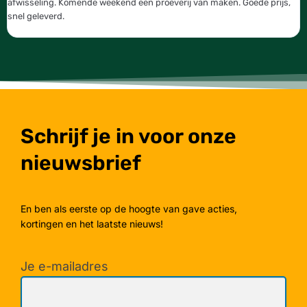
afwisseling. Komende weekend een proeverij van maken. Goede prijs,
b
snel geleverd.
g
Schrijf je in voor onze
nieuwsbrief
En ben als eerste op de hoogte van gave acties,
kortingen en het laatste nieuws!
Je e-mailadres