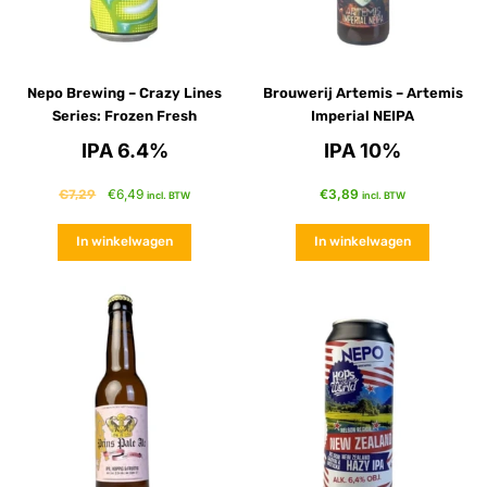
Nepo Brewing – Crazy Lines
Brouwerij Artemis – Artemis
Series: Frozen Fresh
Imperial NEIPA
IPA 6.4%
IPA 10%
€
6,49
€
3,89
€
7,29
incl. BTW
incl. BTW
In winkelwagen
In winkelwagen