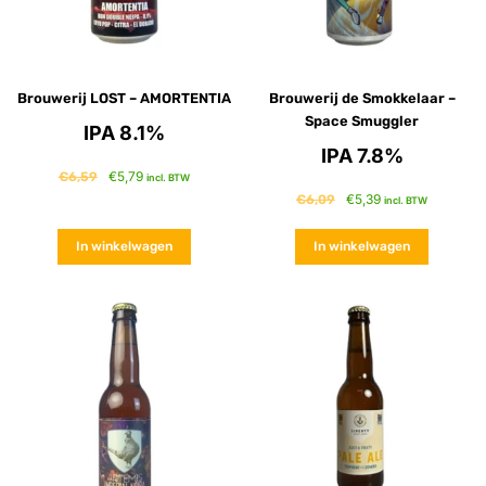
Brouwerij LOST – AMORTENTIA
Brouwerij de Smokkelaar –
Space Smuggler
IPA 8.1%
IPA 7.8%
€
5,79
€
6,59
incl. BTW
€
5,39
€
6,09
incl. BTW
In winkelwagen
In winkelwagen