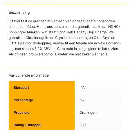
Beschrijving
Dit bier tast de grenzen af van een van onze favoriete hopsoorten
aller tijden: Citra. Het is ons eerste bier dat gebruik maakt van HDHC-
hoppingtechnieken, wat staat voor High Density Hop Charge. We
gebruiken Citra Incognito en Cryo in de draaikolk, en Citra Cryo en
Citra T90 voor dryhopping. Verwacht een felgele IPA in New England-
stijl met slechts 6,2% ABV om Citra echt in al zijn glorie te laten zien.
Als dit geen brouwersporno is, weten we niet zeker wat het is.
Aanvullende informatie
Biersoort
IPA
Percentage
6.2
Provincie
Groningen
Rating (Untappd)
3.75