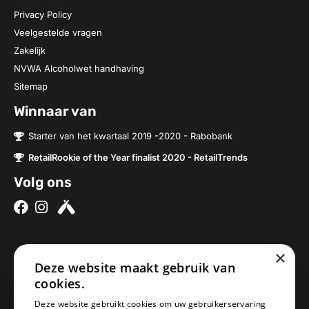
Privacy Policy
Veelgestelde vragen
Zakelijk
NVWA Alcoholwet handhaving
Sitemap
Winnaar van
Starter van het kwartaal 2019 -2020 - Rabobank
RetailRookie of the Year finalist 2020 - RetailTrends
Volg ons
×
Over ons
Contact
Deze website maakt gebruik van
cookies.
Brouwerijen
Nieuwe Baan 2a
Onze bieren
5076SV Haaren
Deze website gebruikt cookies om uw gebruikerservaring