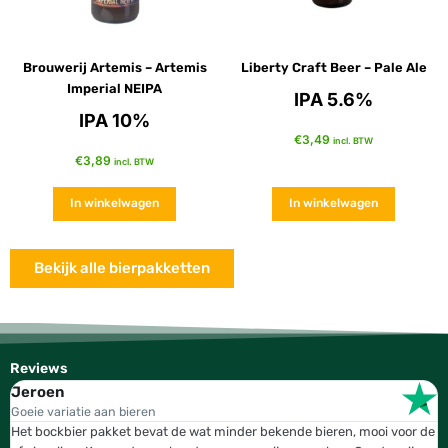
Brouwerij Artemis – Artemis
Liberty Craft Beer – Pale Ale
Imperial NEIPA
IPA 5.6%
IPA 10%
€
3,49
incl. BTW
€
3,89
incl. BTW
In winkelwagen
In winkelwagen
Bekijk alle bierpakketten
Reviews
Jeroen
W
Goeie variatie aan bieren
T
Het bockbier pakket bevat de wat minder bekende bieren, mooi voor de
W