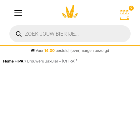
0
🚚
Voor
14:00
besteld, (over)morgen bezorgd
Home
»
IPA
»
Brouwerij BaxBier – (CITRA)²